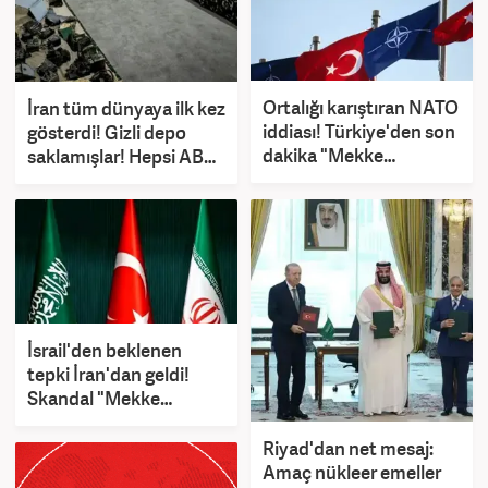
Ortalığı karıştıran NATO
İran tüm dünyaya ilk kez
iddiası! Türkiye'den son
gösterdi! Gizli depo
dakika "Mekke
saklamışlar! Hepsi ABD
Anlaşması" açıklaması
ve İsrail'e ait
İsrail'den beklenen
tepki İran'dan geldi!
Skandal "Mekke
Anlaşması" açıklaması!
Riyad'dan net mesaj:
Amaç nükleer emeller