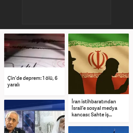
Çin'de deprem: 1 ölü, 6
yaralı
İran istihbaratından
İsrail’e sosyal medya
kancası: Sahte iş
ilanlarıyla tuzağa
çektiler