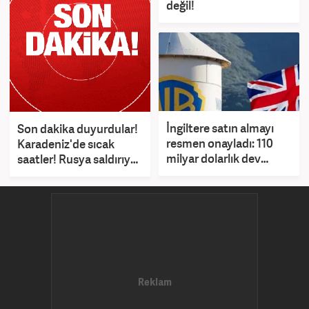
değil!
İngiltere satın almayı
Son dakika duyurdular!
resmen onayladı: 110
Karadeniz'de sıcak
milyar dolarlık dev
saatler! Rusya saldırıya
anlaşma
geçti