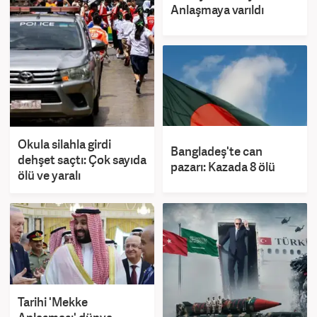
Anlaşmaya varıldı
Okula silahla girdi
Bangladeş'te can
dehşet saçtı: Çok sayıda
pazarı: Kazada 8 ölü
ölü ve yaralı
Tarihi 'Mekke