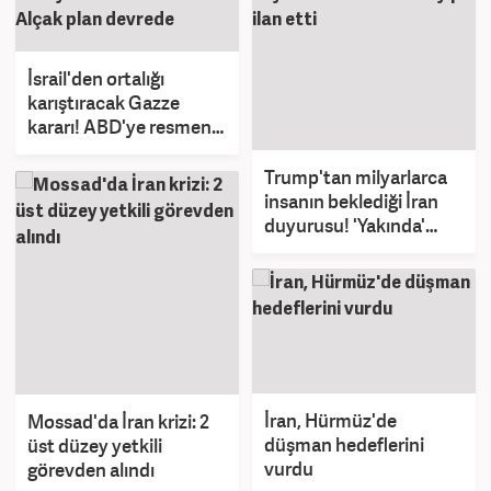
İsrail'den ortalığı
karıştıracak Gazze
kararı! ABD'ye resmen
ilettiler! Alçak plan
devrede
Trump'tan milyarlarca
insanın beklediği İran
duyurusu! 'Yakında'
deyip ilan etti
İran, Hürmüz'de
Mossad'da İran krizi: 2
düşman hedeflerini
üst düzey yetkili
vurdu
görevden alındı