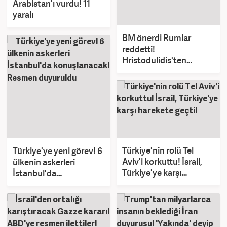
Arabistan'ı vurdu! 11
yaralı
BM önerdi Rumlar
reddetti!
Hristodulidis'ten
skandal karar
Türkiye'nin rolü Tel
Türkiye'ye yeni görev! 6
Aviv'i korkuttu! İsrail,
ülkenin askerleri
Türkiye'ye karşı
İstanbul'da
harekete geçti!
konuşlanacak! Resmen
duyuruldu