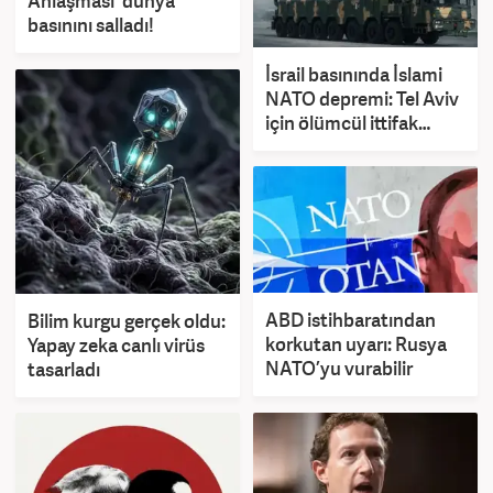
Anlaşması' dünya
basınını salladı!
İsrail basınında İslami
NATO depremi: Tel Aviv
için ölümcül ittifak
alarmı!
ABD istihbaratından
Bilim kurgu gerçek oldu:
korkutan uyarı: Rusya
Yapay zeka canlı virüs
NATO’yu vurabilir
tasarladı