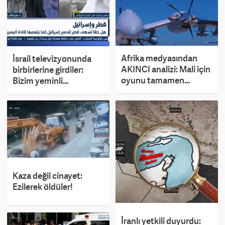
Afrika medyasından
İsrail televizyonunda
AKINCI analizi: Mali için
birbirlerine girdiler:
oyunu tamamen
Bizim yeminli
değiştirecek
düşmanımızsınız,
katiller
Kaza değil cinayet:
Ezilerek öldüler!
İranlı yetkili duyurdu: