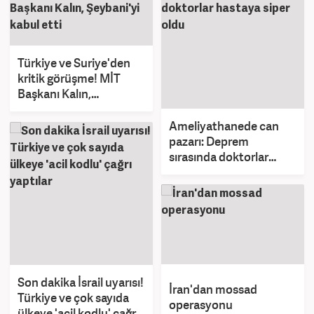
Türkiye ve Suriye'den
kritik görüşme! MİT
Başkanı Kalın,
Şeybani'yi kabul etti
Ameliyathanede can
pazarı: Deprem
sırasında doktorlar
hastaya siper oldu
Son dakika İsrail uyarısı!
İran'dan mossad
Türkiye ve çok sayıda
operasyonu
ülkeye 'acil kodlu' çağrı