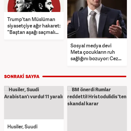
Trump'tan Müslüman
siyasetçiye ağır hakaret:
"Baştan aşağı saçmalık
zırva bir adam"
Sosyal medya devi
Meta çocukların ruh
sağlığını bozuyor: Ceza 1
milyar dolara yaklaştı
Husiler, Suudi