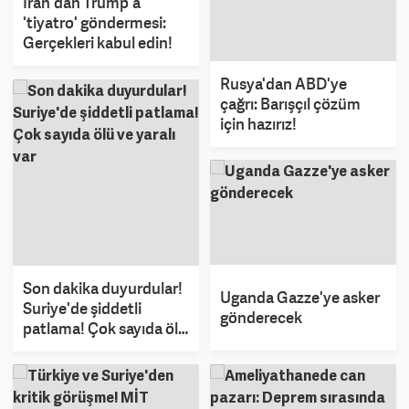
İran'dan Trump'a
'tiyatro' göndermesi:
Gerçekleri kabul edin!
Rusya'dan ABD'ye
çağrı: Barışçıl çözüm
için hazırız!
Son dakika duyurdular!
Uganda Gazze'ye asker
Suriye'de şiddetli
gönderecek
patlama! Çok sayıda ölü
ve yaralı var