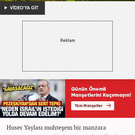
VİDEO'YA GİT
Huser Yaylası muhteşem bir manzara