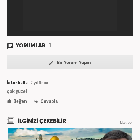
1
YORUMLAR
Bir Yorum Yapın
İstanbullu
2 yıl önce
çok güzel
Beğen
Cevapla
İLGİNİZİ ÇEKEBİLİR
Makroo