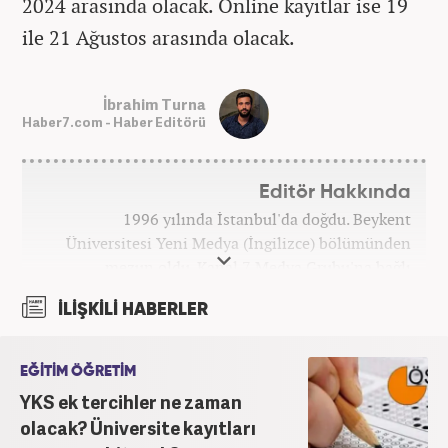
2024 arasında olacak. Online kayıtlar ise 19
ile 21 Ağustos arasında olacak.
İbrahim Turna
Haber7.com - Haber Editörü
Editör Hakkında
1996 yılında İstanbul'da doğdu. Beykent
Üniversitesi Yeni Medya (İngilizce) bölümünden
mezun oldu. Kanal 7 Medya Grubu'na bağlı
haber7.com bünyesinde mesleki hayatına devam
İLİŞKİLİ HABERLER
etmektedir.
EĞİTİM ÖĞRETİM
YKS ek tercihler ne zaman
olacak? Üniversite kayıtları