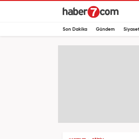
Son Dakika
Gündem
Siyase