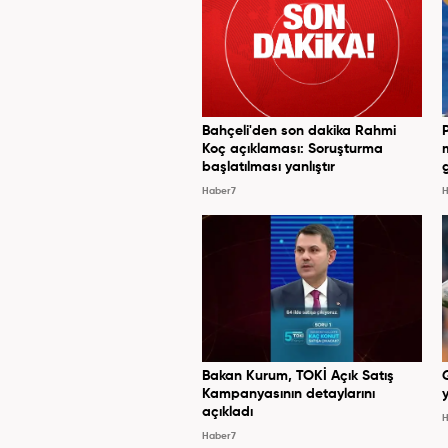
Bahçeli'den son dakika Rahmi
Koç açıklaması: Soruşturma
başlatılması yanlıştır
Haber7
H
Bakan Kurum, TOKİ Açık Satış
Kampanyasının detaylarını
y
açıkladı
H
Haber7