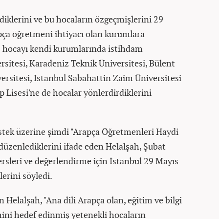
rdiklerini ve bu hocaların özgeçmişlerini 29
ça öğretmeni ihtiyacı olan kurumlara
, 5 hocayı kendi kurumlarında istihdam
ersitesi, Karadeniz Teknik Üniversitesi, Bülent
versitesi, İstanbul Sabahattin Zaim Üniversitesi
Lisesi'ne de hocalar yönlerdirdiklerini
stek üzerine şimdi "Arapça Öğretmenleri Haydi
i düzenlediklerini ifade eden Helalşah, Şubat
rsleri ve değerlendirme için İstanbul 29 Mayıs
erini söyledi.
 Helalşah, "Ana dili Arapça olan, eğitim ve bilgi
mini hedef edinmiş yetenekli hocaların