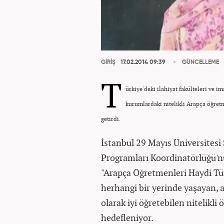
GİRİŞ
17.02.2014 09:39
GÜNCELLEME
T
ürkiye'deki ilahiyat fakülteleri ve i
kurumlardaki nitelikli Arapça öğretm
getirdi.
İstanbul 29 Mayıs Üniversitesi
Programları Koordinatörlüğü'nü
"Arapça Öğretmenleri Haydi Tür
herhangi bir yerinde yaşayan, a
olarak iyi öğretebilen nitelikl
hedefleniyor.