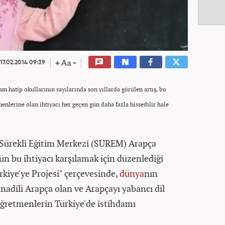
17.02.2014 09:39
mam hatip okullarının sayılarında son yıllarda görülen artış, bu
enlerine olan ihtiyacı her geçen gün daha fazla hissedilir hale
 Sürekli Eğitim Merkezi (SÜREM) Arapça
n bu ihtiyacı karşılamak için düzenlediği
kiye'ye Projesi" çerçevesinde,
dünya
nın
nadili Arapça olan ve Arapçayı yabancı dil
i öğretmenlerin Türkiye'de istihdamı