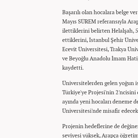
Başarılı olan hocalara belge ve
Mayıs SÜREM referansıyla Arap
ilettiklerini belirten Helalşah
ettiklerini, İstanbul Şehir Üniv
Ecevit Üniversitesi, Trakya Üni
ve Beyoğlu Anadolu İmam Hatip 
kaydetti.
Üniversitelerden gelen yoğun i
Türkiye'ye Projesi'nin 2'ncisin
ayında yeni hocaları deneme de
Üniversitesi'nde misafir edecekl
Projenin hedeflerine de değinen
seviyesi yüksek, Arapça öğreti