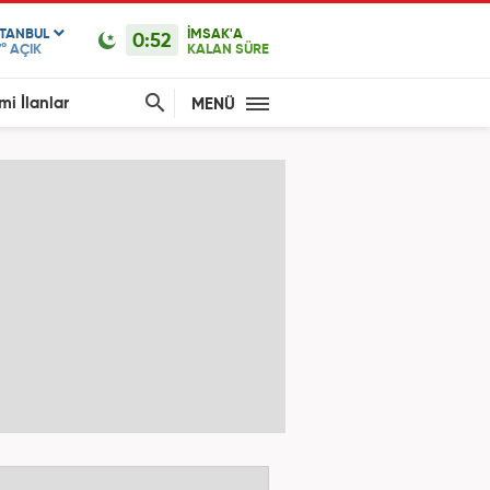
STANBUL
İMSAK'A
0:52
°
AÇIK
KALAN SÜRE
mi İlanlar
MENÜ