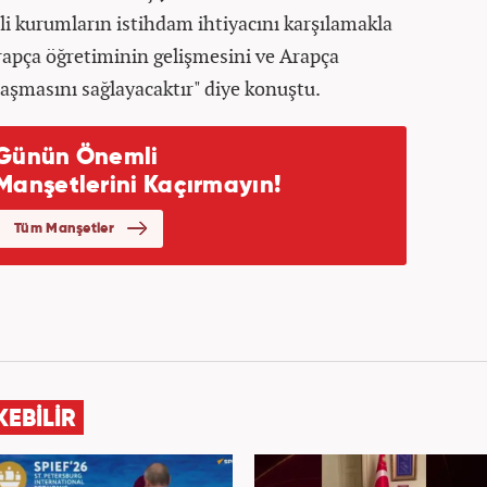
rli kurumların istihdam ihtiyacını karşılamakla
Arapça öğretiminin gelişmesini ve Arapça
şmasını sağlayacaktır" diye konuştu.
KEBİLİR