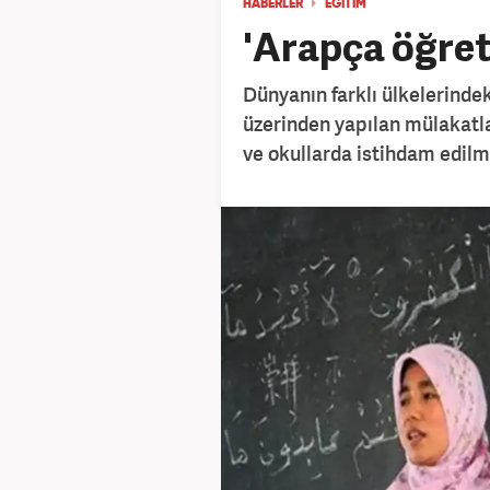
HABERLER
EĞİTİM
'Arapça öğret
Dünyanın farklı ülkelerinde
üzerinden yapılan mülakatl
ve okullarda istihdam edilme