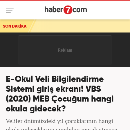
SON DAKİKA
İstanbul'da denize giriş yasağı! Kaymakamlık duyurdu
E-Okul Veli Bilgilendirme
Sistemi giriş ekranı! VBS
(2020) MEB Çocuğum hangi
okula gidecek?
Veliler önümüzdeki yıl çocuklarının hangi
okula gideceklerini şimdiden merak etmeye