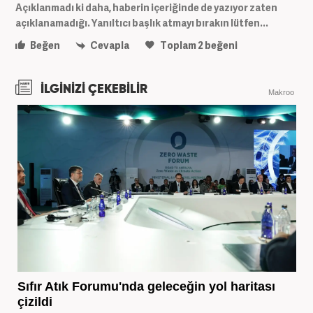
Açıklanmadı ki daha, haberin içeriğinde de yazıyor zaten
açıklanamadığı. Yanıltıcı başlık atmayı bırakın lütfen...
Beğen
Cevapla
Toplam
2
beğeni
İLGİNİZİ ÇEKEBİLİR
Makroo
Sıfır Atık Forumu'nda geleceğin yol haritası
çizildi