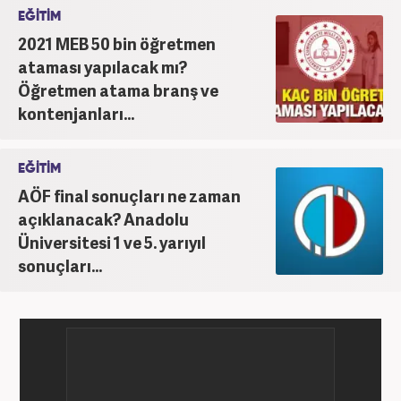
EĞİTİM
2021 MEB 50 bin öğretmen
ataması yapılacak mı?
Öğretmen atama branş ve
kontenjanları...
EĞİTİM
AÖF final sonuçları ne zaman
açıklanacak? Anadolu
Üniversitesi 1 ve 5. yarıyıl
sonuçları...