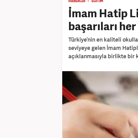
HABERLER
EĞİTİM
İmam Hatip Lis
başarıları her 
Türkiye’nin en kaliteli okull
seviyeye gelen İmam Hatipl
açıklanmasıyla birlikte bir 