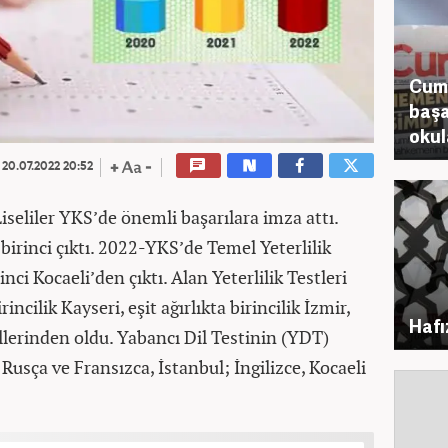
Cumh
başa
okul
20.07.2022 20:52
eliler YKS’de önemli başarılara imza attı.
birinci çıktı. 2022-YKS’de Temel Yeterlilik
ci Kocaeli’den çıktı. Alan Yeterlilik Testleri
cilik Kayseri, eşit ağırlıkta birincilik İzmir,
Hafı
illerinden oldu. Yabancı Dil Testinin (YDT)
 Rusça ve Fransızca, İstanbul; İngilizce, Kocaeli