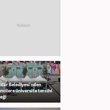
ılar Belediyesi’nden
ncilere üniversite tercihi
eği