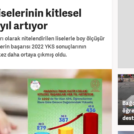
elerinin kitlesel
yıl artıyor
arı olarak nitelendirilen liselerle boy ölçüşür
erin başarısı 2022 YKS sonuçlarının
kez daha ortaya çıkmış oldu.
Bağc
öğre
dest