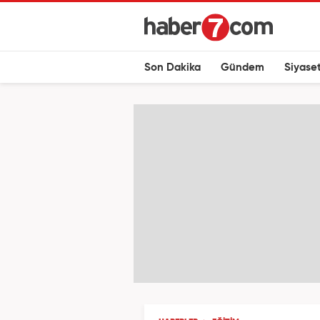
Son Dakika
Gündem
Siyase