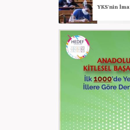
YKS'nin İma