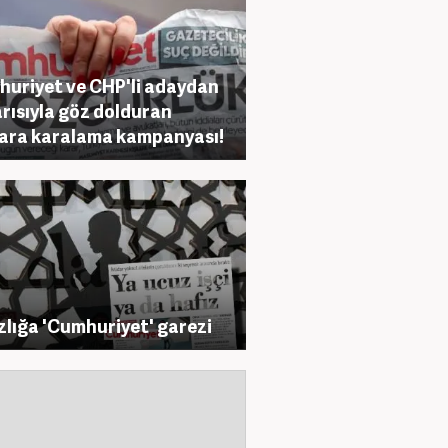
uriyet ve CHP'li adaydan
rısıyla göz dolduran
ara karalama kampanyası!
zlığa 'Cumhuriyet' garezi