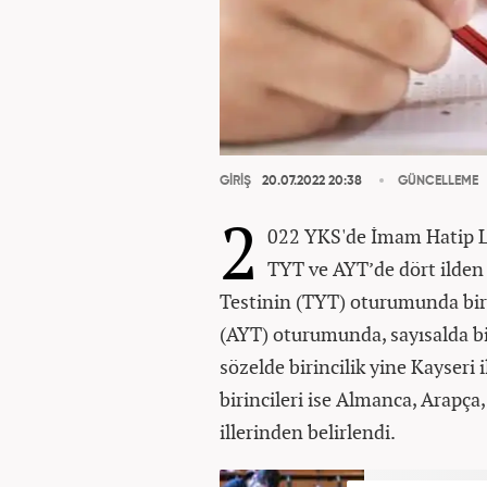
GİRİŞ
20.07.2022 20:38
GÜNCELLEME
2
022 YKS'de İmam Hatip Lis
TYT ve AYT’de dört ilden 
Testinin (TYT) oturumunda birin
(AYT) oturumunda, sayısalda birin
sözelde birincilik yine Kayseri 
birincileri ise Almanca, Arapça,
illerinden belirlendi.