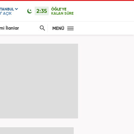
STANBUL
ÖĞLE'YE
2:35
8°
AÇIK
KALAN SÜRE
mi İlanlar
MENÜ