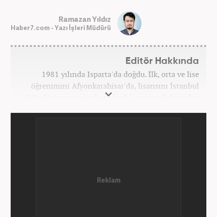
Ramazan Yıldız
Haber7.com - Yazı İşleri Müdürü
Editör Hakkında
1981 yılında Isparta'da doğdu. İlk, orta ve lise
öğrenimini Afyonkarahisar'da, lisansını İstanbul
Bilgi Üniversitesi'nde, yüksek lisansını Bahçeşehir
Üniversitesi'nde tamamladı. Üniversitenin ardından
bir süre özel sektörde araştırmacı, daha sonra
İstanbul Büyükşehir Belediyesi’nin (İBB) farklı
iştiraklerinde İngilizce öğretmeni, sosyolog ve
idareci olarak çalıştı. İnternet haberciliğine ilk
adımını 2015 yılında Türk Medya’da attı. 2020’de
Haber7’de gece editörlüğüne başladı. Halen
Haber7.com’da haber şefi olarak görev yapmaktadır.