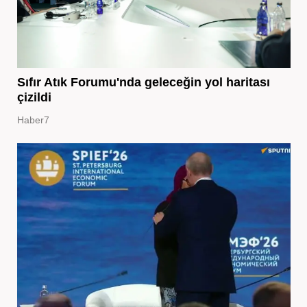
Sıfır Atık Forumu'nda geleceğin yol haritası
çizildi
Haber7