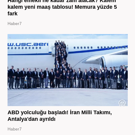
Hangi emekli ne kadar zam alacak? Kalem
kalem yeni maaş tablosu! Memura yüzde 5
fark
Haber7
ABD yolculuğu başladı! İran Milli Takımı,
Antalya'dan ayrıldı
Haber7