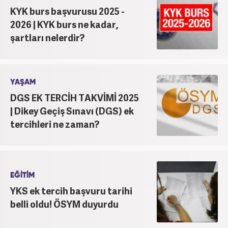
KYK burs başvurusu 2025 -
2026 | KYK burs ne kadar,
şartları nelerdir?
YAŞAM
DGS EK TERCİH TAKVİMİ 2025
| Dikey Geçiş Sınavı (DGS) ek
tercihleri ne zaman?
EĞİTİM
YKS ek tercih başvuru tarihi
belli oldu! ÖSYM duyurdu