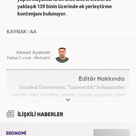
yaklaşık 139 binin üzerinde ek yerleştirme
kontenjanı bulunuyor.
KAYNAK : AA
Ahmet Aydemir
Haber7.com - Muhabir
Editör Hakkında
İstanbul Üniversitesi, “Gazetecilik” bölümünden
mezun oldu. Gündem, siyaset, yaşam, magazin, spor
ve SEO editörlüğü yaptı. Meslek hayatına Ocak
2024’ten beri Haber7’de devam ediyor.
İLİŞKİLİ HABERLER
EKONOMİ