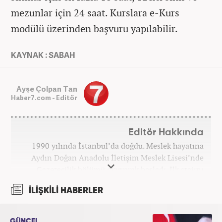
mezunlar için 24 saat. Kurslara e-Kurs
modülü üzerinden başvuru yapılabilir.
KAYNAK : SABAH
Ayşe Çolpan Tan
Haber7.com - Editör
Editör Hakkında
1990 yılında İstanbul’da doğdu. Meslek hayatına
Aydın Doğan Anadolu İletişim Meslek Lisesi’nde
Gazetecilik bölümü okuyarak başladı. İlk stajını
Hürriyet Gazetesi’nde yaptı. Üniversiteyi ise
İLİŞKİLİ HABERLER
İstanbul Üniversitesi Radyo Televizyon Yayımcılığı
bölümünde tamamladı. 2009 yılında Milliyet
Gazetesi’nde internet haberciliğine başladı. 15
GÜNCEL