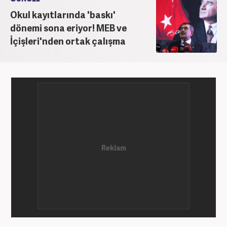
senelik kariyerinde çok sayıda gazete, haber portalı
Okul kayıtlarında 'baskı'
ve televizyon bulunmaktadır. Meslek hayatına
dönemi sona eriyor! MEB ve
Haber7.com’da “Gündem Editörü” olarak devam
İçişleri'nden ortak çalışma
etmektedir. Evli ve 2 çocuk annesidir.