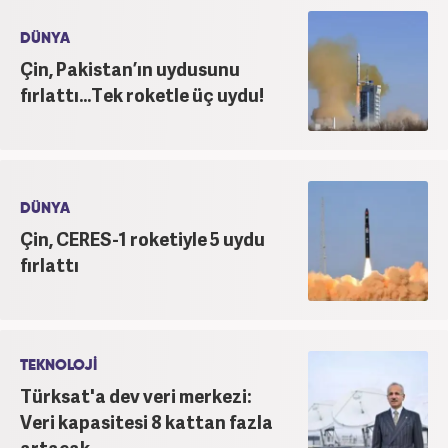
DÜNYA
Çin, Pakistan’ın uydusunu
fırlattı...Tek roketle üç uydu!
DÜNYA
Çin, CERES-1 roketiyle 5 uydu
fırlattı
TEKNOLOJİ
Türksat'a dev veri merkezi:
Veri kapasitesi 8 kattan fazla
artacak