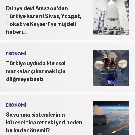
inanmakta ve bu değerleri meslek hayatında da ön
Dünya devi Amazon'dan
planda tutmaktadır.
Türkiye kararı! Sivas, Yozgat,
Tokat ve Kayseri'ye müjdeli
haberi...
EKONOMİ
Türkiye uyduda küresel
markalar çıkarmak için
düğmeye bastı
EKONOMİ
Savunma sistemlerinin
küresel ticaretteki yeri neden
bu kadar önemli?