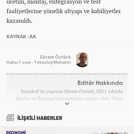
üretim, montaj, entegrasyon ve test
faaliyetlerine yönelik altyapı ve kabiliyetler
kazanıldı.
KAYNAK : AA
Ekrem Öztürk
Haber7.com - Teknoloji Muhabiri
Editör Hakkında
İstanbul'da yaşayan Ekrem Öztürk, 2021 yılında
Medya ve İletişim bölümünden mezun oldu. Uzun
süre kendi alanında metin yazarlığı yapan Öztürk,
şu an Haber7.com'da "Muhabir - Editör" olarak görev
İLİŞKİLİ HABERLER
yapmaktadır. Ayrıca günümüz insan ilişkilerinde
saygının ve empatinin çok büyük bir güç olduğuna
EKONOMİ