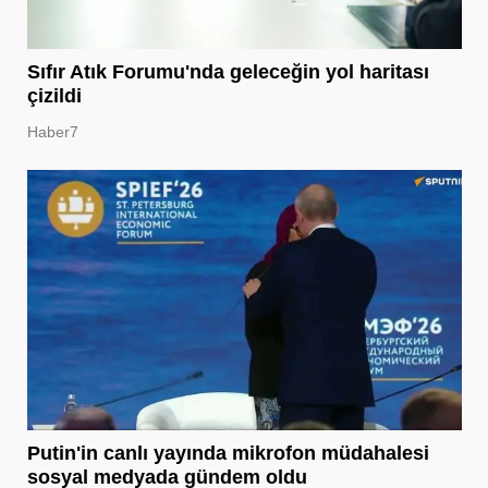
Sıfır Atık Forumu'nda geleceğin yol haritası
çizildi
Haber7
Putin'in canlı yayında mikrofon müdahalesi
sosyal medyada gündem oldu