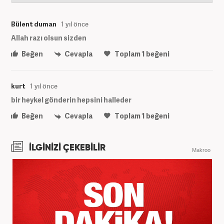
Bülent duman
1 yıl önce
Allah razı olsun sizden
Beğen
Cevapla
Toplam
1
beğeni
kurt
1 yıl önce
bir heykel gönderin hepsini halleder
Beğen
Cevapla
Toplam
1
beğeni
İLGİNİZİ ÇEKEBİLİR
Makroo