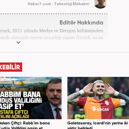
Haber7.com - Teknoloji Muhabiri
Editör Hakkında
ztürk, 2021 yılında Medya ve İletişim bölümünden
endi alanında metin yazarlığı yapan Öztürk, şu an
r" olarak görev yapmaktadır. Ayrıca günümüz insan
patinin çok büyük bir güç olduğuna inanmakta ve bu
erleri meslek hayatında da ön planda tutmaktadır.
KEBİLİR
Bakan Çiftçi: Rabb'im bana
Galatasaray, Icardi'nin yerine iki
Kudüs Valiliğini nasip et
yıldız belirledi