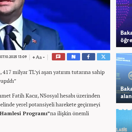
Baka
öğre
07.10.2025 13:09
 417 milyar TL’yi aşan yatırım tutarına sahip
apıldı”
Baka
hmet Fatih Kacır, NSosyal hesabı üzerinden
alan
elinde yerel potansiyeli harekete geçirmeyi
 Hamlesi Programı”
na ilişkin önemli