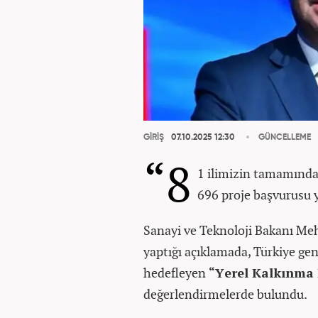
GİRİŞ
07.10.2025 12:30
GÜNCELLEME
“8
1 ilimizin tamamında,
696 proje başvurusu y
Sanayi ve Teknoloji Bakanı Me
yaptığı açıklamada, Türkiye gen
hedefleyen
“Yerel Kalkınma
değerlendirmelerde bulundu.