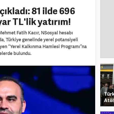
ıkladı: 81 ilde 696
yar TL'lik yatırım!
 Mehmet Fatih Kacır, NSosyal hesabı
a, Türkiye genelinde yerel potansiyeli
eyen “Yerel Kalkınma Hamlesi Programı”na
elerde bulundu.
Türki
Atöl