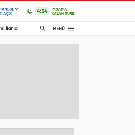
STANBUL
İMSAK'A
4:54
0°
AÇIK
KALAN SÜRE
mi İlanlar
MENÜ