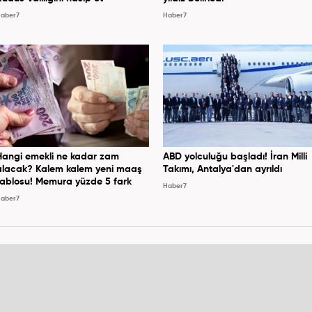
aber7
Haber7
Hangi emekli ne kadar zam
ABD yolculuğu başladı! İran Milli
alacak? Kalem kalem yeni maaş
Takımı, Antalya'dan ayrıldı
tablosu! Memura yüzde 5 fark
Haber7
aber7