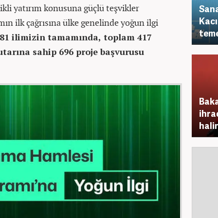
likli yatırım konusuna güçlü teşvikler
Sana
Kacı
mın ilk çağrısına ülke genelinde yoğun ilgi
teme
81 ilimizin tamamında, toplam 417
utarına sahip 696 proje başvurusu
Baka
ihra
hali