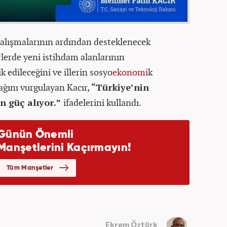
 çalışmalarının ardından desteklenecek
rlerde yeni istihdam alanlarının
k edileceğini ve illerin sosyo
ekonomi
k
cağını vurgulayan Kacır,
“Türkiye’nin
n güç alıyor.”
ifadelerini kullandı.
Ekrem Öztürk