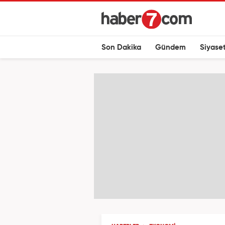
Son Dakika
Gündem
Siyase