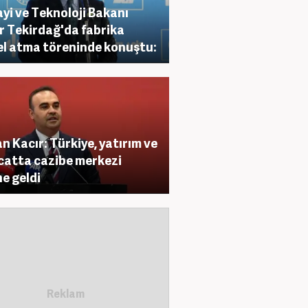
yi ve Teknoloji Bakanı
r Tekirdağ'da fabrika
l atma töreninde konuştu:
n Kacır: Türkiye, yatırım ve
catta cazibe merkezi
ne geldi