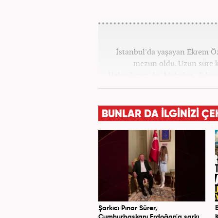
İstanbul'da yaşayan Ekrem Ö
mezun oldu. Uzun süre k
Haber7.com'da "Muhabir - Editö
ilişkilerinde saygının ve em
değ
BUNLAR DA İLGİNİZİ ÇE
Şarkıcı Pınar Sürer,
Cumhurbaşkanı Erdoğan'a şarkı