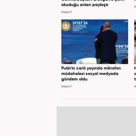
okuduğu anları paylaştı
H
Haber7
Putin'in canlı yayında mikrofon
müdahalesi sosyal medyada
gündem oldu
Haber7
H