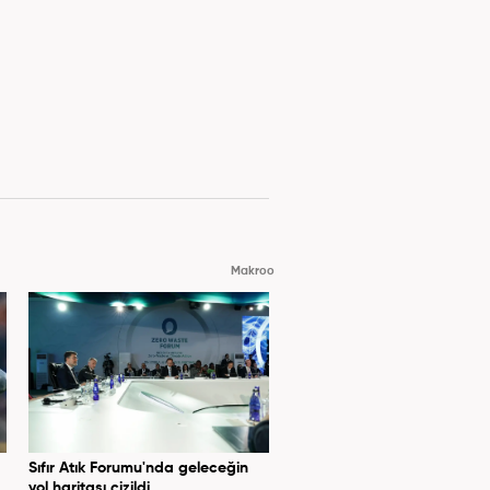
Makroo
Sıfır Atık Forumu'nda geleceğin
yol haritası çizildi