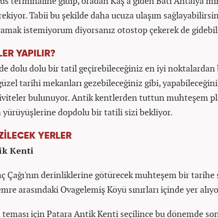
üs terminaline gidip, oradan Kaş’a giden Batı Antalya mi
ekiyor. Tabii bu şekilde daha ucuza ulaşım sağlayabilirsi
camak istemiyorum diyorsanız otostop çekerek de gidebili
LER YAPILIR?
de dolu dolu bir tatil geçirebileceğiniz en iyi noktalardan b
üzel tarihi mekanları gezebileceğiniz gibi, yapabileceğin
tiviteler bulunuyor. Antik kentlerden tuttun muhteşem pl
 yürüyüşlerine dopdolu bir tatili sizi bekliyor.
ZİLECEK YERLER
ik Kenti
nç Çağı'nın derinliklerine götürecek muhteşem bir tarihe 
mre arasındaki Ovagelemiş Köyü sınırları içinde yer alıyo
n teması için Patara Antik Kenti seçilince bu dönemde so