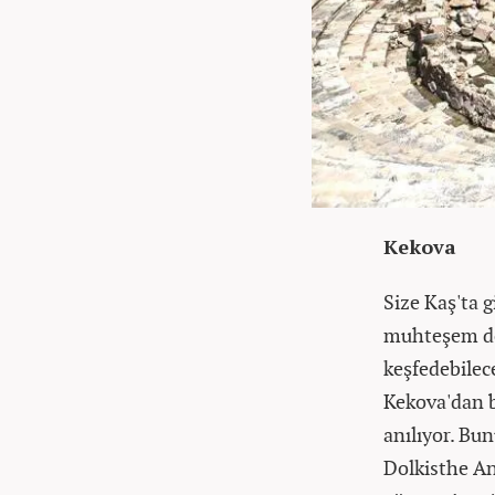
Kekova
Size Kaş'ta 
muhteşem doğ
keşfedebilece
Kekova'dan b
anılıyor. Bu
Dolkisthe Ant