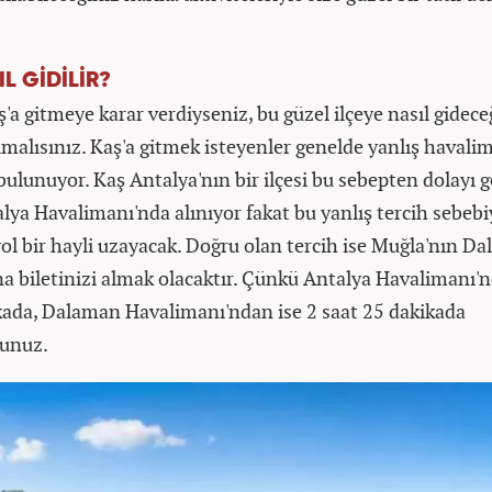
L GİDİLİR?
'a gitmeye karar verdiyseniz, bu güzel ilçeye nasıl gidece
olmalısınız. Kaş'a gitmek isteyenler genelde yanlış havali
bulunuyor. Kaş Antalya'nın bir ilçesi bu sebepten dolayı 
alya Havalimanı'nda alınıyor fakat bu yanlış tercih sebebi
yol bir hayli uzayacak. Doğru olan tercih ise Muğla'nın D
a biletinizi almak olacaktır. Çünkü Antalya Havalimanı'n
kada, Dalaman Havalimanı'ndan ise 2 saat 25 dakikada
sunuz.