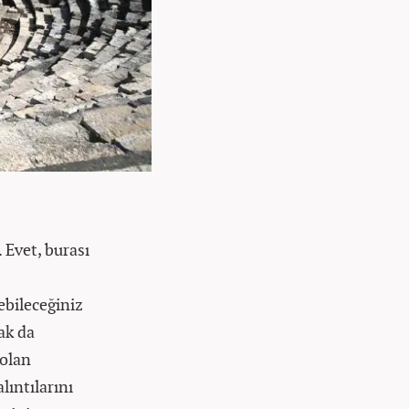
 Evet, burası
ebileceğiniz
ak da
 olan
lıntılarını