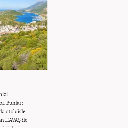
nizi
or. Bunlar;
nda otobüsle
dan HAVAŞ ile