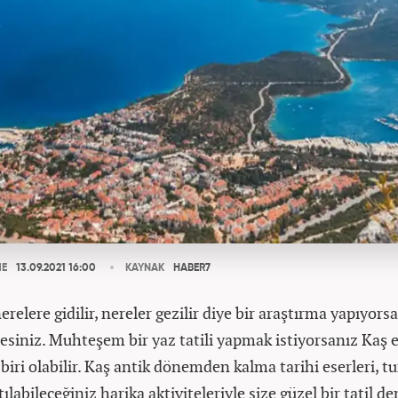
ME
13.09.2021 16:00
KAYNAK
HABER7
nerelere gidilir, nereler gezilir diye bir araştırma yapıyor
esiniz. Muhteşem bir yaz tatili yapmak istiyorsanız Kaş 
biri olabilir. Kaş antik dönemden kalma tarihi eserleri, t
atılabileceğiniz harika aktiviteleriyle size güzel bir tatil d