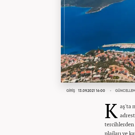
GİRİŞ
13.09.2021 16:00
GÜNCELLE
K
aş'ta 
adrest
tercihlerden 
plajları ve k