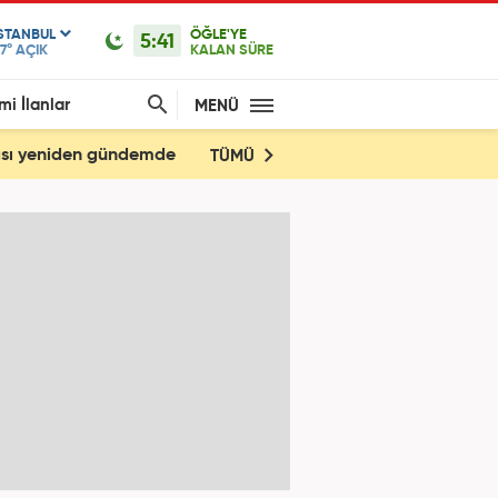
ISTANBUL
ÖĞLE'YE
5:41
7°
AÇIK
KALAN SÜRE
mi İlanlar
MENÜ
yası yeniden gündemde
TÜMÜ