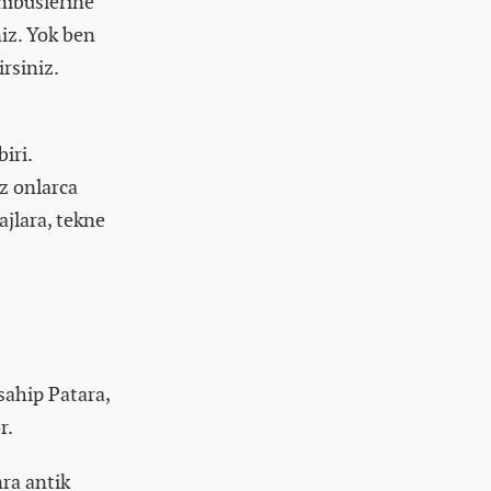
nibüslerine
niz. Yok ben
rsiniz.
iri.
iz onlarca
ajlara, tekne
sahip Patara,
r.
nra antik