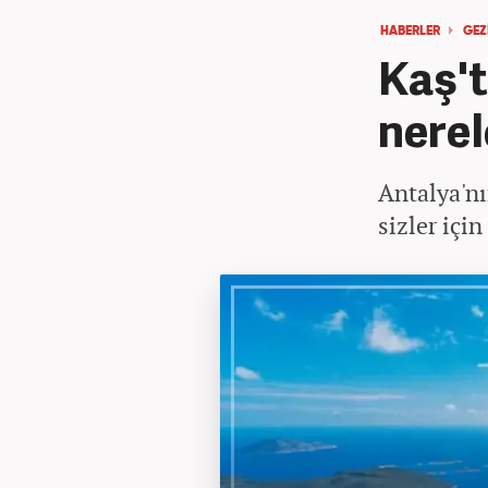
HABERLER
GEZ
Kaş't
nerel
Antalya'nı
sizler için