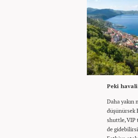
Peki haval
Daha yakın m
düşünürsek K
shuttle, VIP 
de gidebilirs