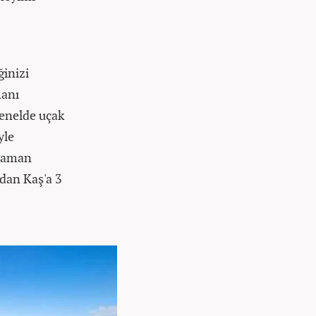
ğinizi
manı
genelde uçak
yle
alaman
dan Kaş'a 3