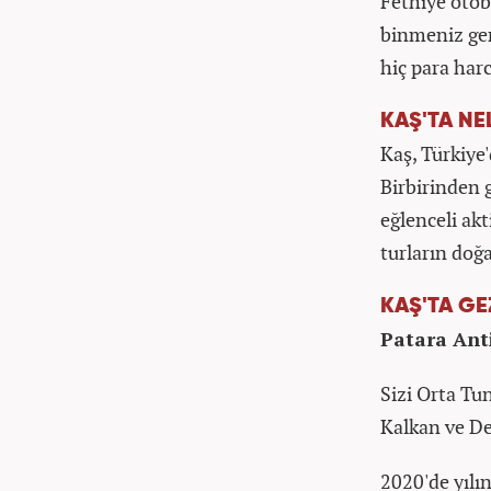
Fethiye otob
binmeniz ger
hiç para har
KAŞ'TA NE
Kaş, Türkiye'
Birbirinden g
eğlenceli ak
turların doğa
KAŞ'TA GE
Patara Ant
Sizi Orta Tu
Kalkan ve De
2020'de yılı