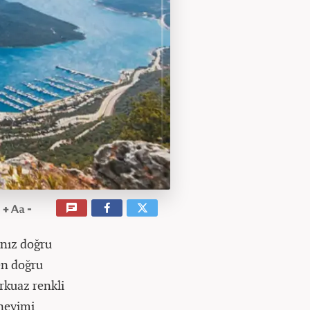
sanız doğru
en doğru
urkuaz renkli
eneyimi