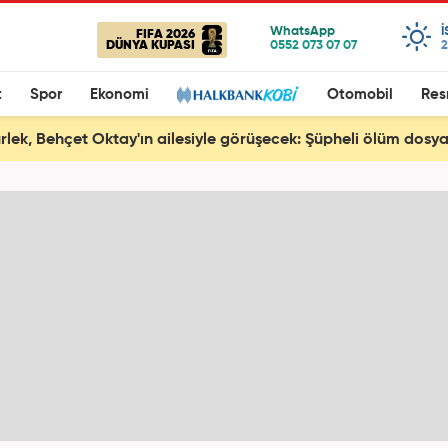
FIFA 2026
DÜNYA KUPASI
2
t
Spor
Ekonomi
Otomobil
Res
rlek, Behçet Oktay'ın ailesiyle görüşecek: Şüpheli ölüm dos