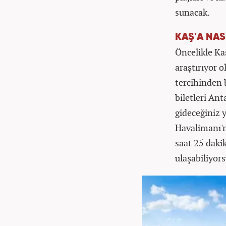
sunacak.
KAŞ'A NASI
Öncelikle Kaş
araştırıyor 
tercihinden 
biletleri Ant
gideceğiniz 
Havalimanı'n
saat 25 daki
ulaşabiliyor