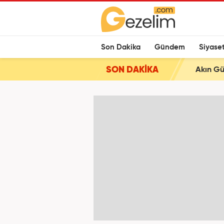
Son Dakika
Gündem
Siyase
SON DAKİKA
Akın Gü