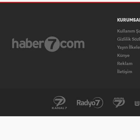
KURUMSA
Kullanım Şa
Gizlilik Sö
Yayın İlkele
Künye
Reklam
İletişim
İzle7
Yasemin