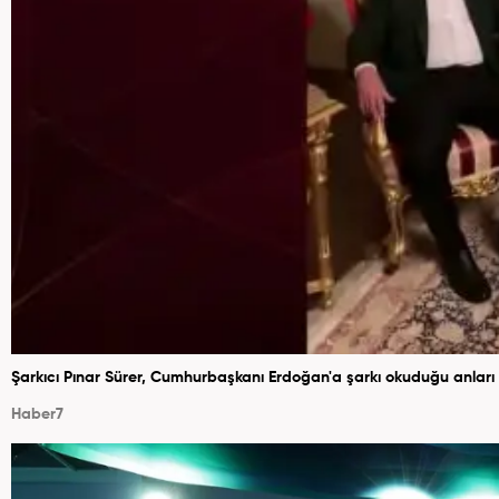
Şarkıcı Pınar Sürer, Cumhurbaşkanı Erdoğan'a şarkı okuduğu anları 
Haber7