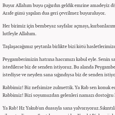
Buyur Allahım buyu çağırdın geldik emrine amadeyiz diy
Arafe günü yapılan dua geri çevrilmez buyuruluyor.
Her birimiz için bembeyaz sayfalar açmayı, kurbanları
lutfeyle Allahım.
Taşlaşacağımız şeytanla birlikte bizi kötü hasletlerimiz
Peygamberimizin hatrına haccımızı kabul eyle. Senin sa
istedilerse biz de senden istiyoruz. Bu alanda Peygam
istediyse ve neyden sana sığındıysa biz de senden istiy
Rabbimiz! Biz nefsimize zulmettik. Ya Rab sen konuk ede
Rabbimiz! Bizi soyumuzdan gelenleri namazı dostoğru k
Ya Rab! Hz Yakub'un duasıyla sana yalvarıyoruz.Sıkıntı