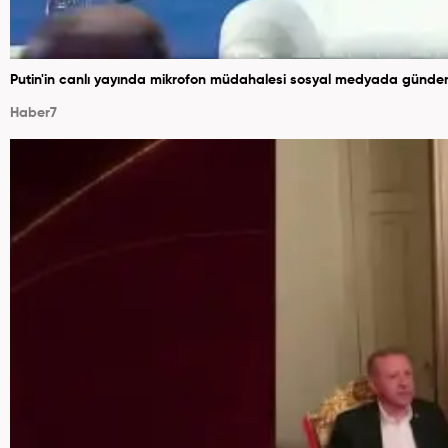
Putin'in canlı yayında mikrofon müdahalesi sosyal medyada günde
Haber7