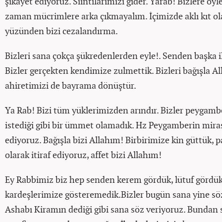
şikayet ediyoruz. Sııntılarımızı gider. Yarab! Bizlere öyle
zaman mücrimlere arka çıkmayalım. İçimizde aklı kıt ola
yüzünden bizi cezalandırma.
Bizleri sana çokça şükredenlerden eyle!. Senden başka i
Bizler gerçekten kendimize zulmettik. Bizleri bağışla A
ahiretimizi de bayrama dönüştür.
Ya Rab! Bizi tüm yüklerimizden arındır. Bizler peygam
istediği gibi bir ümmet olamadık. Hz Peygamberin miras
ediyoruz. Bağışla bizi Allahım! Birbirimize kin güttük,
olarak itiraf ediyoruz, affet bizi Allahım!
Ey Rabbimiz biz hep senden kerem gördük, lütuf gördü
kardeşlerimize gösteremedik.Bizler bugün sana yine söz
Ashabı Kiramın dediği gibi sana söz veriyoruz. Bundan s