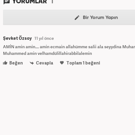
1
YORUMLAR
Bir Yorum Yapın
Şevket Özsoy
11 yıl önce
AMİN amin amin.... amin ecmain allahümme salii ala seyydina Muham
Muhammed amin velhamdülillahirabbilalemin
Beğen
Cevapla
Toplam
1
beğeni