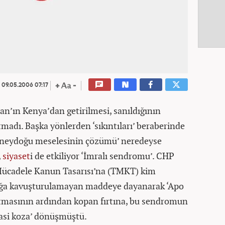
09.05.2006 07:17
an’ın Kenya’dan getirilmesi, sanıldığının
tmadı. Başka yönlerden ‘sıkıntıları’ beraberinde
 Güneydoğu meselesinin çözümü’ neredeyse
,
siyaset
i de etkiliyor ‘İmralı sendromu’. CHP
 Mücadele Kanun Tasarısı’na (TMKT) kim
klığa kavuşturulamayan maddeye dayanarak ‘Apo
a atmasının ardından kopan fırtına, bu sendromun
siyasi koza’ dönüşmüştü.