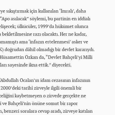
e sıkıştırmak için kullanılan ‘İmralı’, daha
Apo asılacak” söylemi, bu partinin en iddialı
 gelişecek; ülkücüler, 1999’da hükümet olunca
bekletilmesine razı olacaktı. Her ne kadar,
amamıştı ama ‘infazın ertelenmesi’ asker ve
) doğrudan dâhil olmadığı bir devlet kararıydı.
üsamettin Özkan da, “Devlet Bahçeli’yi Milli
ları sayesinde ikna ettik.” diyecekti.
 ‘Abdullah Öcalan’ın idam cezasının infazının
000’deki tarihî zirveyle ilgili önemli bir
tazeliğini kaybetmeyen o zirvede gerçekte ne
i ve Bahçeli’nin önüne somut bir rapor
 benzeri sorulara cevap aradı, zirveye katılan