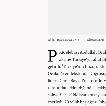
GİRİŞ
09.05.2006 07:17
GÜNCELLEME
P
KK elebaşı Abdullah Öcal
aksine Türkiye’yi rahatla
getirdi. ‘Türkiye’nin huzuru,
Öcalan’a endekslendi. Doğrusu
lideri Deniz Baykal’ın Terörle
tarafından eklendiği hâlâ açı
salıverilecek’ iddiasını ortay
eseriydi. 20 yıllık baş ağrısı, ‘