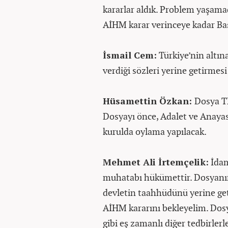
kararlar aldık. Problem yaşam
AİHM karar verinceye kadar Baş
İsmail Cem:
Türkiye’nin altın
verdiği sözleri yerine getirmesi
Hüsamettin Özkan:
Dosya TB
Dosyayı önce, Adalet ve Anaya
kurulda oylama yapılacak.
Mehmet Ali İrtemçelik:
İdam
muhatabı hükümettir. Dosyanı
devletin taahhüdünü yerine geti
AİHM kararını bekleyelim. Dosya
gibi eş zamanlı diğer tedbirlerl