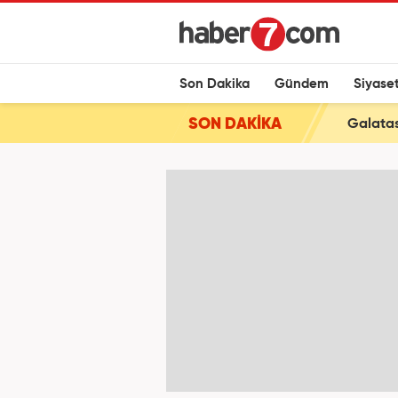
Son Dakika
Gündem
Siyase
SON DAKİKA
Galatas