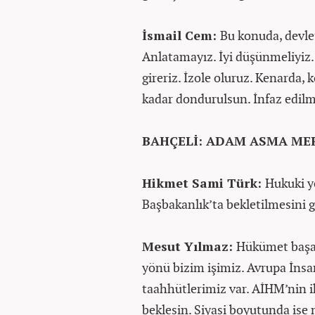
İsmail Cem:
Bu konuda, devlet
Anlatamayız. İyi düşünmeliyiz.
gireriz. İzole oluruz. Kenarda,
kadar dondurulsun. İnfaz edilm
BAHÇELİ: ADAM ASMA MER
Hikmet Sami Türk:
Hukuki y
Başbakanlık’ta bekletilmesini g
Mesut Yılmaz:
Hükümet başar
yönü bizim işimiz. Avrupa İnsa
taahhütlerimiz var. AİHM’nin i
beklesin. Siyasi boyutunda ise 