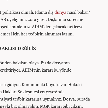
 politikası olmalı. İdama dış
dünya
nasıl bakar?
 AB üyeliğimiz zora girer. Dışlanma sürecine
 köşede bırakılırız. AİHM’den çıkacak neticeye
emesi için her tedbirin alınması lazım.
AKLISI DEĞİLİZ
önden bakılsın olaya. Bu da dosyanın
erektiriyor. AİHM’nin kararı bu yönde.
ılı gidiyor. Konunun iki boyutu var. Hukuki
n Hakları Sözleşmesi çerçevesinde
htiyati tedbir kararına uymalıyız. Dosya, burada
mevki biz olmayalım. MGK kararı gibi çıksın.