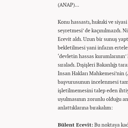
(ANAP)...
Konu hassastı, hukuki ve siyasi 
seyretmesi’ de kaçınılmazdı. Ni
Ecevit aldı. Uzun bir sunuş ya
bekletilmesi yani infazın ertele
‘devletin hassas kurumlarının’
sıraladı. Dışişleri Bakanlığı t
İnsan Hakları Mahkemesi’nin (
başvurusunun incelenmesi tam
işletilmemesini talep eden ihtiya
uyulmasının zorunlu olduğu ana 
anlattıklarına bırakalım:
Bülent Ecevit:
Bu noktaya kada