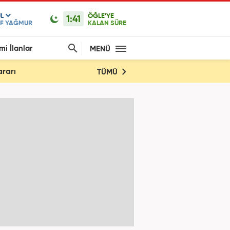
L
ÖĞLE'YE
1:41
İF YAĞMUR
KALAN SÜRE
mi İlanlar
MENÜ
ararı
TÜMÜ