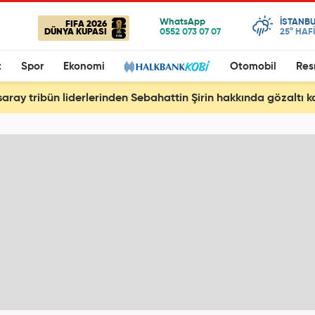
ISTANBU
FIFA 2026
DÜNYA KUPASI
25°
HAF
t
Spor
Ekonomi
Otomobil
Res
aray tribün liderlerinden Sebahattin Şirin hakkında gözaltı k