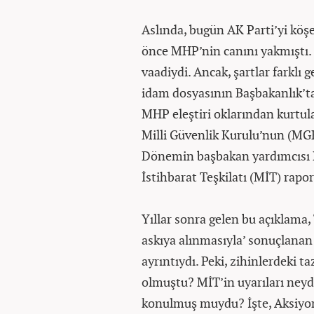
Aslında, bugün AK Parti’yi köşey
önce MHP’nin canını yakmıştı. “
vaadiydi. Ancak, şartlar farklı
idam dosyasının Başbakanlık’ta 
MHP eleştiri oklarından kurtul
Milli Güvenlik Kurulu’nun (MGK
Dönemin başbakan yardımcısı H
İstihbarat Teşkilatı (MİT) rapor
Yıllar sonra gelen bu açıklama,
askıya alınmasıyla’ sonuçlanan 2
ayrıntıydı. Peki, zihinlerdeki 
olmuştu? MİT’in uyarıları neyd
konulmuş muydu? İşte, Aksiyon,