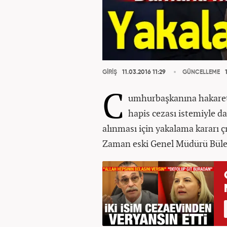
GİRİŞ
11.03.2016 11:29
GÜNCELLEME
1
C
umhurbaşkanına hakaret v
hapis cezası istemiyle d
alınması için yakalama kararı ç
Zaman eski Genel Müdürü Bülen