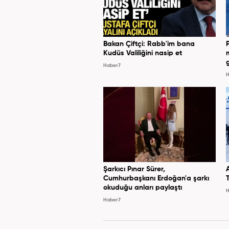
Bakan Çiftçi: Rabb'im bana
Kudüs Valiliğini nasip et
Haber7
H
Şarkıcı Pınar Sürer,
Cumhurbaşkanı Erdoğan'a şarkı
okuduğu anları paylaştı
H
Haber7