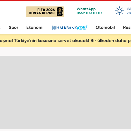
IS
FIFA 2026
DÜNYA KUPASI
28
t
Spor
Ekonomi
Otomobil
Res
aşma! Türkiye'nin kasasına servet akacak! Bir ülkeden daha pe