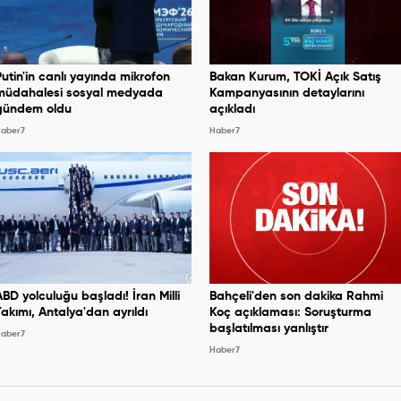
Putin'in canlı yayında mikrofon
Bakan Kurum, TOKİ Açık Satış
müdahalesi sosyal medyada
Kampanyasının detaylarını
gündem oldu
açıkladı
aber7
Haber7
ABD yolculuğu başladı! İran Milli
Bahçeli'den son dakika Rahmi
Takımı, Antalya'dan ayrıldı
Koç açıklaması: Soruşturma
başlatılması yanlıştır
aber7
Haber7