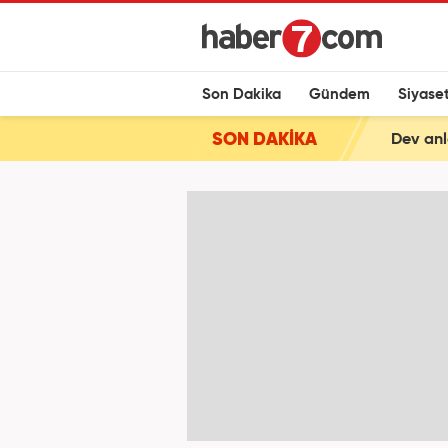
Son Dakika
Gündem
Siyase
SON DAKİKA
Dev anl