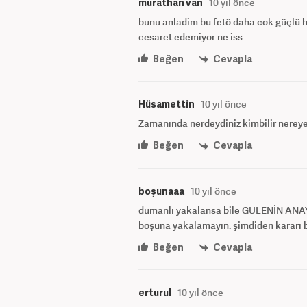
murathan van
10 yıl önce
bunu anladim bu fetö daha cok güçlü h
cesaret edemiyor ne iss
Beğen
Cevapla
Hüsamettin
10 yıl önce
Zamanında nerdeydiniz kimbilir nereye ç
Beğen
Cevapla
boşunaaa
10 yıl önce
dumanlı yakalansa bile GÜLENİN AN
boşuna yakalamayın. şimdiden kararı bi
Beğen
Cevapla
erturul
10 yıl önce