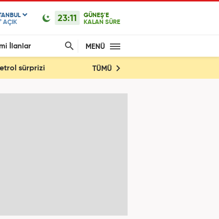
TANBUL
GÜNEŞ'E
23:11
°
AÇIK
KALAN SÜRE
mi İlanlar
MENÜ
trol sürprizi
TÜMÜ