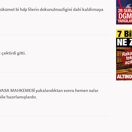
ükümet bi hdp lilerin dokunulmazligini dahi kaldirmaya
ektirdi gitti.
AYASA MAHKEMESİ yakalandıktan sonra hemen salar
le hazırlamışlardır.