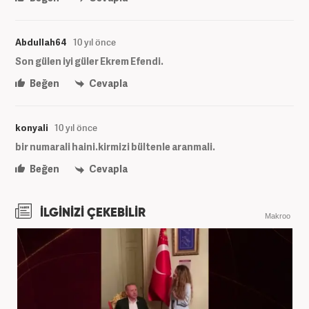
Abdullah64
10 yıl önce
Son gülen iyi güler Ekrem Efendi.
Beğen
Cevapla
konyali
10 yıl önce
bir numarali haini.kirmizi bültenle aranmali.
Beğen
Cevapla
İLGİNİZİ ÇEKEBİLİR
Makroo