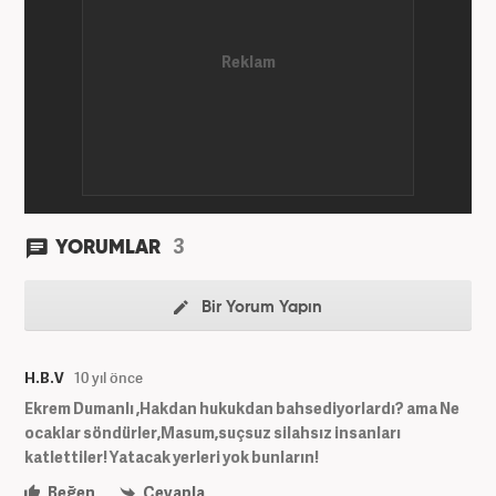
3
YORUMLAR
Bir Yorum Yapın
H.B.V
10 yıl önce
Ekrem Dumanlı ,Hakdan hukukdan bahsediyorlardı? ama Ne
ocaklar söndürler,Masum,suçsuz silahsız insanları
katlettiler! Yatacak yerleri yok bunların!
Beğen
Cevapla