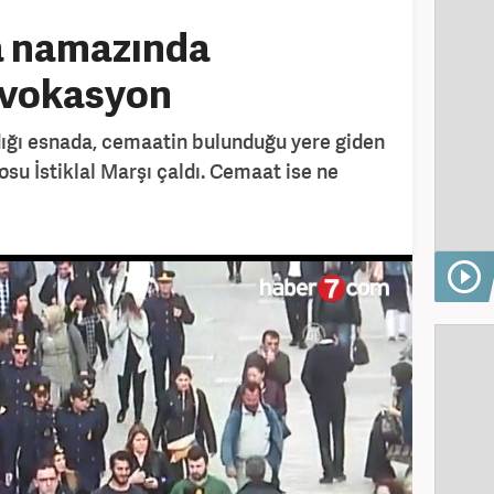
a namazında
ovokasyon
dığı esnada, cemaatin bulunduğu yere giden
su İstiklal Marşı çaldı. Cemaat ise ne