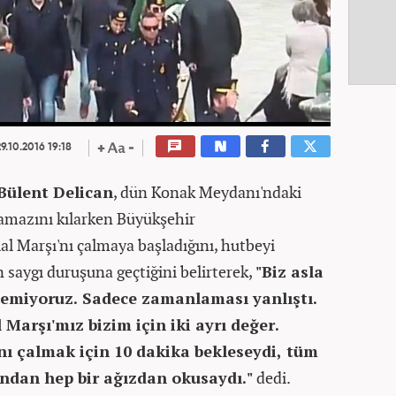
9.10.2016 19:18
Bülent Delican
, dün Konak Meydanı'ndaki
amazını kılarken Büyükşehir
lal Marşı'nı çalmaya başladığını, hutbeyi
 saygı duruşuna geçtiğini belirterek,
"Biz asla
 demiyoruz. Sadece zamanlaması yanlıştı.
Marşı'mız bizim için iki ayrı değer.
nı çalmak için 10 dakika bekleseydi, tüm
ndan hep bir ağızdan okusaydı."
dedi.