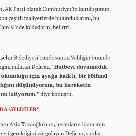
ün, AK Parti olarak Cumhuriyet'in kuruluşunun
a çeşitli faaliyetlerde bulunduklarını, bu
misi'nde kıldıklarını belirtti.
ehir Belediyesi bandosunun Valiliğin önünde
ığını anlatan Delican, "
Hutbeyi duyamadık.
ı okunduğu için ayağa kalktı, bir bölümü
ldığını düşünüyorum, bu hareketin
nı istiyorum."
diye konuştu.
DA GELDİLER"
anı Aziz Kocaoğlu'nun, insanların inancının
esi gerektiğini vurgulayan Delican, şunları