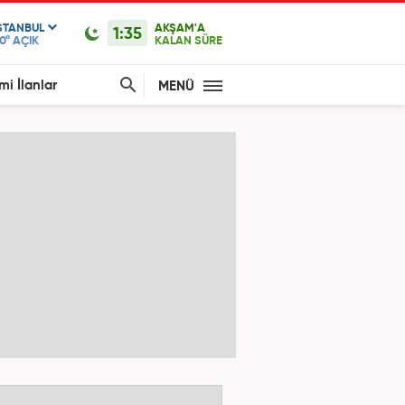
STANBUL
AKŞAM'A
1:35
0°
AÇIK
KALAN SÜRE
mi İlanlar
MENÜ