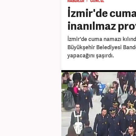
HABERLER
GÜNCEL
İzmir'de cum
inanılmaz pr
İzmir'de cuma namazı kılın
Büyükşehir Belediyesi Bando
yapacağını şaşırdı.