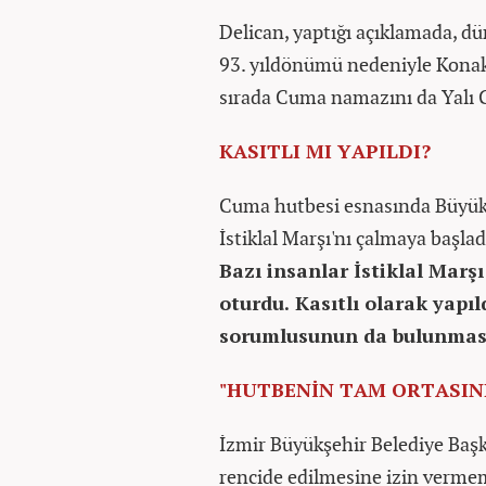
Delican, yaptığı açıklamada, d
93. yıldönümü nedeniyle Konak't
sırada Cuma namazını da Yalı Ca
KASITLI MI YAPILDI?
Cuma hutbesi esnasında Büyükş
İstiklal Marşı'nı çalmaya başlad
Bazı insanlar İstiklal Marş
oturdu. Kasıtlı olarak yapı
sorumlusunun da bulunması
"HUTBENİN TAM ORTASIN
İzmir Büyükşehir Belediye Başk
rencide edilmesine izin vermem