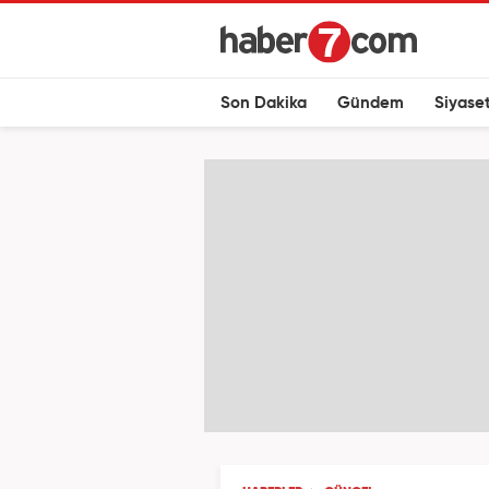
Son Dakika
Gündem
Siyase