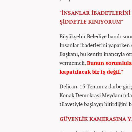
"İNSANLAR İBADETLERİNİ
ŞİDDETLE KINIYORUM"
Büyükşehir Belediye bandosunu
İnsanlar ibadetlerini yaparken
Başkanı, bu kentin inancıyla örf
vermemeli.
Bunun sorumlular
kapatılacak bir iş değil."
Delican, 15 Temmuz darbe giri
Konak Demokrasi Meydanı'ndaki
tilavetiyle başlayıp bitirdiğini be
GÜVENLİK KAMERASINA Y