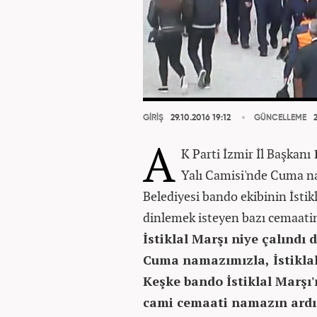
GİRİŞ
29.10.2016 19:12
GÜNCELLEME
2
A
K Parti İzmir İl Başkanı
Yalı Camisi'nde Cuma n
Belediyesi bando ekibinin İstik
dinlemek isteyen bazı cemaatin
İstiklal Marşı niye çalındı
Cuma namazımızla, İstiklal 
Keşke bando İstiklal Marşı'
cami cemaati namazın ardı