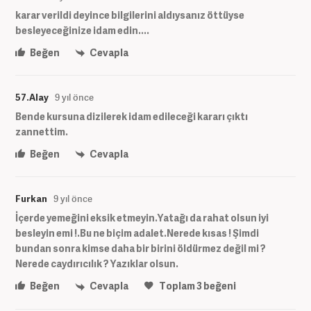
karar verildi deyince bilgilerini aldıysanız öttüyse
besleyeceğinize idam edin....
Beğen
Cevapla
57.Alay
9 yıl önce
Bende kursuna dizilerek idam edileceği kararı çıktı
zannettim.
Beğen
Cevapla
Furkan
9 yıl önce
İçerde yemeğini eksik etmeyin.Yatağı da rahat olsun iyi
besleyin emi !.Bu ne biçim adalet.Nerede kısas ! Şimdi
bundan sonra kimse daha bir birini öldürmez değil mi ?
Nerede caydırıcılık ? Yazıklar olsun.
Beğen
Cevapla
Toplam
3
beğeni