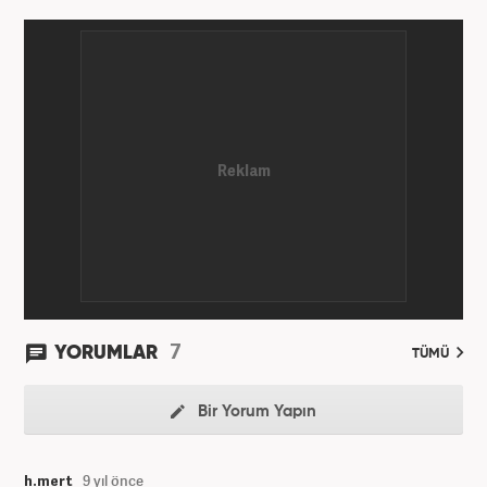
7
YORUMLAR
TÜMÜ
Bir Yorum Yapın
h.mert
9 yıl önce