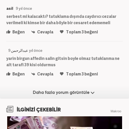
asil
9 yıl önce
serbest mi kalacaktı? tutuklama dışında caydırıcı cezalar
verilmeli ki kimse bir daha böyle bir cesaret edememeli
Beğen
Cevapla
Toplam
3
beğeni
عبدالرحمن
9 yıl önce
yarin birgun affedin salin gitsin boyle olmaz tutuklanma ne
alt tarafi 39 kisi oldurmus
Beğen
Cevapla
Toplam
3
beğeni
Daha fazla yorum görüntüle
İLGİNİZİ ÇEKEBİLİR
Makroo