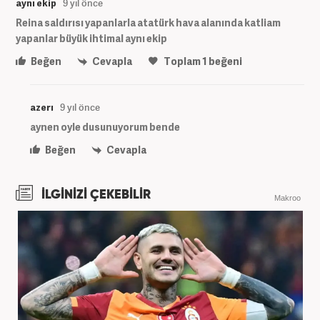
aynı ekip
9 yıl önce
Reina saldırısı yapanlarla atatürk hava alanında katliam
yapanlar büyük ihtimal aynı ekip
Beğen
Cevapla
Toplam
1
beğeni
azerı
9 yıl önce
aynen oyle dusunuyorum bende
Beğen
Cevapla
İLGİNİZİ ÇEKEBİLİR
Makroo