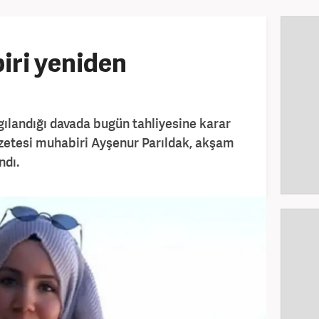
ri yeniden
gılandığı davada bugün tahliyesine karar
zetesi muhabiri Ayşenur Parıldak, akşam
ndı.