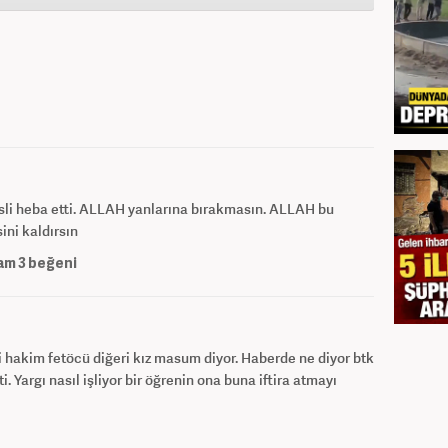
sli heba etti. ALLAH yanlarına bırakmasın. ALLAH bu
ini kaldırsın
am
3
beğeni
hakim fetöcü diğeri kız masum diyor. Haberde ne diyor btk
i. Yargı nasıl işliyor bir öğrenin ona buna iftira atmayı