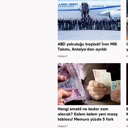
ABD yolculuğu başladı! İran Milli
Takımı, Antalya'dan ayrıldı
y
Haber7
H
Hangi emekli ne kadar zam
alacak? Kalem kalem yeni maaş
tablosu! Memura yüzde 5 fark
Haber7
H