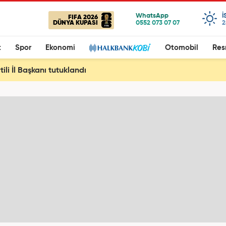
I
FIFA 2026
DÜNYA KUPASI
2
t
Spor
Ekonomi
Otomobil
Res
tili İl Başkanı tutuklandı