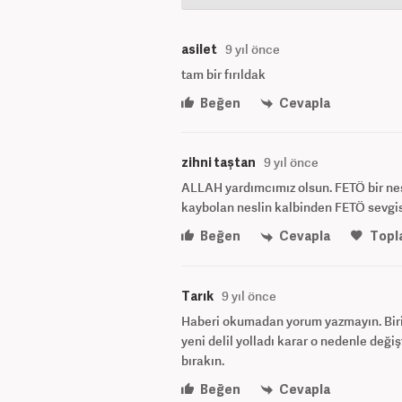
asilet
9 yıl önce
tam bir fırıldak
Beğen
Cevapla
zihni taştan
9 yıl önce
ALLAH yardımcımız olsun. FETÖ bir ne
kaybolan neslin kalbinden FETÖ sevgis
Beğen
Cevapla
Topl
Tarık
9 yıl önce
Haberi okumadan yorum yazmayın. Biri 
yeni delil yolladı karar o nedenle değişt
bırakın.
Beğen
Cevapla