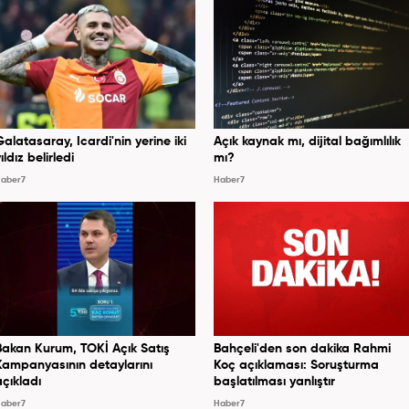
Galatasaray, Icardi'nin yerine iki
Açık kaynak mı, dijital bağımlılık
ıldız belirledi
mı?
aber7
Haber7
Bakan Kurum, TOKİ Açık Satış
Bahçeli'den son dakika Rahmi
Kampanyasının detaylarını
Koç açıklaması: Soruşturma
açıkladı
başlatılması yanlıştır
aber7
Haber7