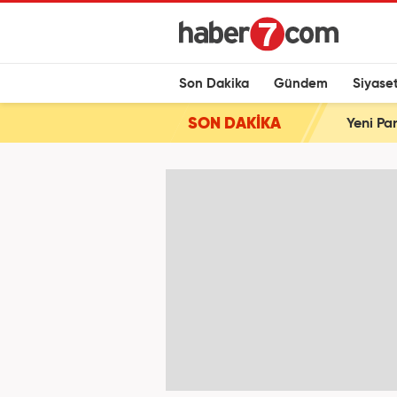
Son Dakika
Gündem
Siyase
SON DAKİKA
Yeni Par