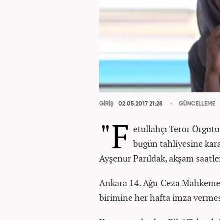
GİRİŞ
02.05.2017 21:28
GÜNCELLEME
"F
etullahçı Terör Örgütü
bugün tahliyesine kar
Ayşenur Parıldak, akşam saatle
Ankara 14. Ağır Ceza Mahkemesi
birimine her hafta imza vermes