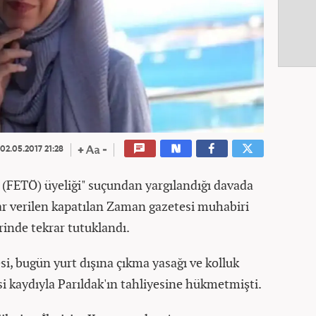
02.05.2017 21:28
 (FETÖ) üyeliği" suçundan yargılandığı davada
ar verilen kapatılan Zaman gazetesi muhabiri
rinde tekrar tutuklandı.
, bugün yurt dışına çıkma yasağı ve kolluk
i kaydıyla Parıldak'ın tahliyesine hükmetmişti.