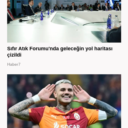
Sıfır Atık Forumu'nda geleceğin yol haritası
çizildi
Haber7