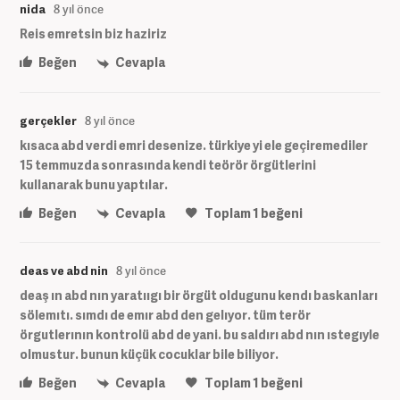
nida
8 yıl önce
Reis emretsin biz haziriz
Beğen
Cevapla
gerçekler
8 yıl önce
kısaca abd verdi emri desenize. türkiye yi ele geçiremediler
15 temmuzda sonrasında kendi teörör örgütlerini
kullanarak bunu yaptılar.
Beğen
Cevapla
Toplam
1
beğeni
deas ve abd nin
8 yıl önce
deaş ın abd nın yaratııgı bir örgüt oldugunu kendı baskanları
sölemıtı. sımdı de emır abd den gelıyor. tüm terör
örgutlerının kontrolü abd de yani. bu saldırı abd nın ıstegıyle
olmustur. bunun küçük cocuklar bile biliyor.
Beğen
Cevapla
Toplam
1
beğeni