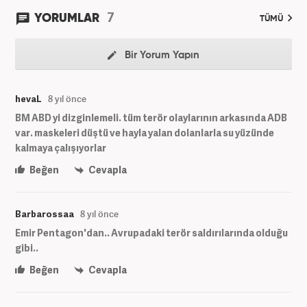
7
YORUMLAR
TÜMÜ
Bir Yorum Yapın
hevaL
8 yıl önce
BM ABD yi dizginlemeli. tüm terör olaylarının arkasında ADB
var. maskeleri düştü ve hayla yalan dolanlarla su yüzünde
kalmaya çalışıyorlar
Beğen
Cevapla
Barbarossaa
8 yıl önce
Emir Pentagon'dan.. Avrupadaki terör saldırılarında olduğu
gibi..
Beğen
Cevapla