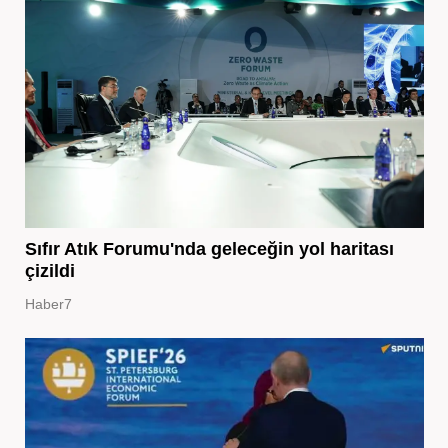
Sıfır Atık Forumu'nda geleceğin yol haritası
çizildi
Haber7