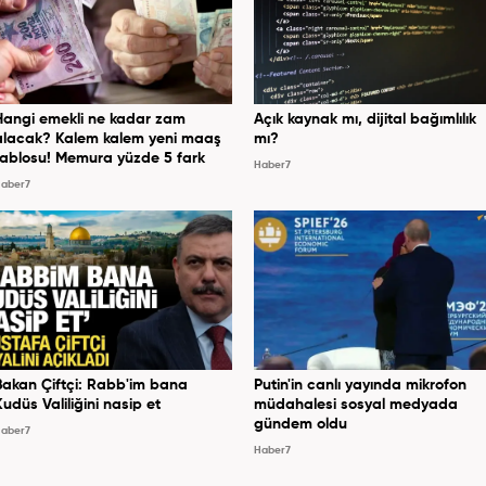
Hangi emekli ne kadar zam
Açık kaynak mı, dijital bağımlılık
alacak? Kalem kalem yeni maaş
mı?
tablosu! Memura yüzde 5 fark
Haber7
aber7
Bakan Çiftçi: Rabb'im bana
Putin'in canlı yayında mikrofon
Kudüs Valiliğini nasip et
müdahalesi sosyal medyada
gündem oldu
aber7
Haber7