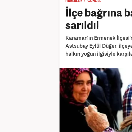
HABERLER
GÜNCEL
İlçe bağrına b
sarıldı!
Karaman’ın Ermenek İlçesi’
Astsubay Eylül Düğer, ilçey
halkın yoğun ilgisiyle karşıla