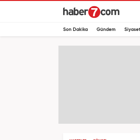
Son Dakika
Gündem
Siyase