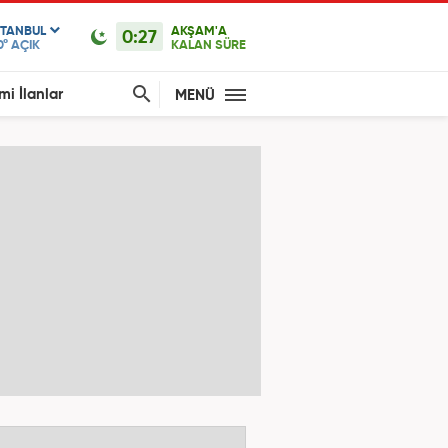
STANBUL
AKŞAM'A
0:27
0°
AÇIK
KALAN SÜRE
mi İlanlar
MENÜ