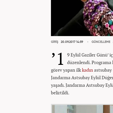
GİRİŞ
20.09.2017 14:59
GÜNCELLEME
’1
9 Eylül Gaziler Günü’
düzenlendi. Programa k
görev yapan ilk
kadın
astsubay o
Jandarma Astsubay Eylül Düğer’e
yaşadı. Jandarma Astsubay Eylü
belirtildi.