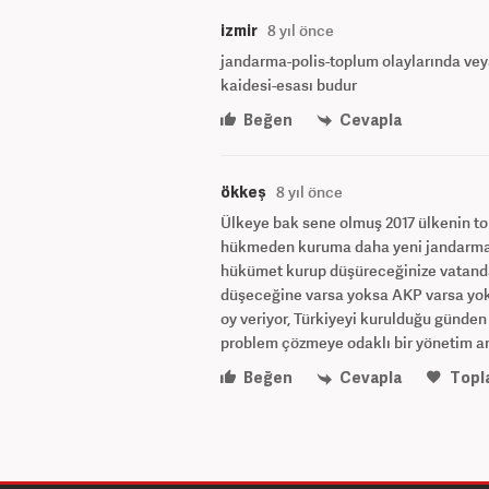
izmir
8 yıl önce
jandarma-polis-toplum olaylarında vey
kaidesi-esası budur
Beğen
Cevapla
ökkeş
8 yıl önce
Ülkeye bak sene olmuş 2017 ülkenin to
hükmeden kuruma daha yeni jandarma 
hükümet kurup düşüreceğinize vatandaş
düşeceğine varsa yoksa AKP varsa yoks
oy veriyor, Türkiyeyi kurulduğu günden
problem çözmeye odaklı bir yönetim an
Beğen
Cevapla
Topl