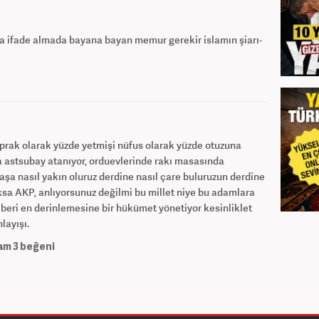
a ifade almada bayana bayan memur gerekir islamın şiarı-
prak olarak yüzde yetmişi nüfus olarak yüzde otuzuna
astsubay atanıyor, orduevlerinde rakı masasında
a nasıl yakın oluruz derdine nasıl çare buluruzun derdine
a AKP, anlıyorsunuz değilmi bu millet niye bu adamlara
 beri en derinlemesine bir hükümet yönetiyor kesinliklet
layışı.
am
3
beğeni