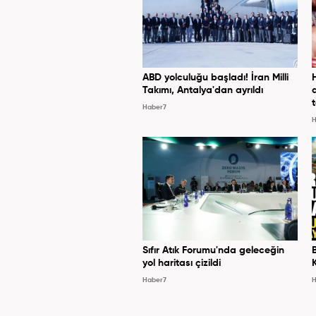
ABD yolculuğu başladı! İran Milli
Takımı, Antalya'dan ayrıldı
Haber7
H
Sıfır Atık Forumu'nda geleceğin
yol haritası çizildi
Haber7
H