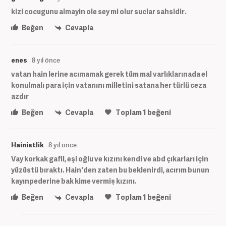
kizi cocugunu almayin ole sey mi olur suclar sahsidir.
Beğen
Cevapla
enes
8 yıl önce
vatan hain lerine acımamak gerek tüm mal varlıklarınada el
konulmalı para için vatanını milletini satana her türlü ceza
azdır
Beğen
Cevapla
Toplam
1
beğeni
Hainistlik
8 yıl önce
Vay korkak gafil, eşi oğlu ve kızını kendi ve abd çıkarları için
yüzüstü bıraktı. Hain'den zaten bu beklenirdi, acırım bunun
kayınpederine bak kime vermiş kızını.
Beğen
Cevapla
Toplam
1
beğeni