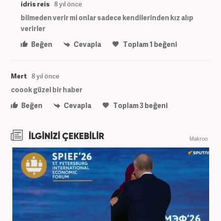
idris reis
8 yıl önce
bilmeden verir mi onlar sadece kendilerinden kız alıp
verirler
Beğen
Cevapla
Toplam
1
beğeni
Mert
8 yıl önce
coook güzel bir haber
Beğen
Cevapla
Toplam
3
beğeni
İLGİNİZİ ÇEKEBİLİR
Makroo