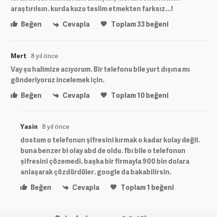
araştırılsın. kurda kuzu teslim etmekten farksız...!
Beğen
Cevapla
Toplam
33
beğeni
Mert
8 yıl önce
Vay şu halimize acıyorum. Bir telefonu bile yurt dışına mı
gönderiyoruz incelemek için.
Beğen
Cevapla
Toplam
10
beğeni
Yasin
8 yıl önce
dostum o telefonun şifresini kırmak o kadar kolay değil.
buna benzer bi olay abd de oldu. fbı bile o telefonun
şifresini çözemedi. başka bir firmayla 900 bin dolara
anlaşarak çözdürdüler. google da bakabilirsin.
Beğen
Cevapla
Toplam
1
beğeni