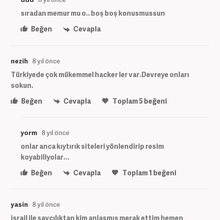
sıradan memur mu o.. boş boş konusmussun
Beğen
Cevapla
nezih
8 yıl önce
Türkiyede çok mükemmel hacker ler var.Devreye onları
sokun.
Beğen
Cevapla
Toplam
5
beğeni
yorm
8 yıl önce
onlar anca kıytırık siteleri yönlendirip resim
koyabiliyolar...
Beğen
Cevapla
Toplam
1
beğeni
yasin
8 yıl önce
israil ile savcılıktan kim anlaşmış merak ettim hemen