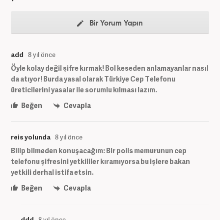
Bir Yorum Yapın
add
8 yıl önce
Öyle kolay değil şifre kırmak! Bol keseden anlamayanlar nasıl
da atıyor! Burda yasal olarak Türkiye Cep Telefonu
üreticilerini yasalar ile sorumlu kılması lazım.
Beğen
Cevapla
reis yolunda
8 yıl önce
Bilip bilmeden konuşacağım: Bir polis memurunun cep
telefonu şifresini yetkililer kıramıyorsa bu işlere bakan
yetkili derhal istifa etsin.
Beğen
Cevapla
ddd
8 yıl önce