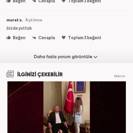
Beğen
Cevapla
Toplam
3
beğeni
murat s.
8 yıl önce
bizde yuttuk
Beğen
Cevapla
Toplam
3
beğeni
Daha fazla yorum görüntüle
İLGİNİZİ ÇEKEBİLİR
Makroo