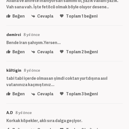
Allaha ve ahirete inanıyorsan samimi ol, yazık vallahi yazık.
Vah sana vah. İşte fetöcü olmak böyle oluyor desene..
Beğen
Cevapla
Toplam
1
beğeni
demirci
8 yıl önce
Bende iran şahıyım.Yersen...
Beğen
Cevapla
Toplam
2
beğeni
kültigin
8 yıl önce
tabi tabi içerde olmasan şimdi coktan yurtdışına asıl
vatanınıza kaçmıştınız...
Beğen
Cevapla
Toplam
3
beğeni
A.D
8 yıl önce
Korkak köpekler, aklı sıra dalga geçiyor.