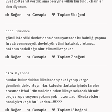
Evet 250 şehit verdik, ama ben yine şükür kurtulduk hainler
den diyorum.
Beğen
Cevapla
Toplam
5
beğeni
bbbb
8 yıl önce
gönül isterdiki devlet daha önce uyansada bu hainliği yapma
fırsatı vermeseydi. devlet yönetimi hata kabul etmez.
hatanın bedeli ağır olur. tüm millet çeker
Beğen
Cevapla
Toplam
7
beğeni
pars
8 yıl önce
bunları bulundukları ülkelerden paket yapıp kargo
gemilerinde konteynırlar, kafesler, kutular içinde fareler
arasında ithal ürün mal cinsinden ülkeye sokacak bir mit
projesi operasyonu yok mu çok mu zor.. adil öksüz vb.leri
nasıl çıktı kaçtı bu ülkeden...!!!???
Beğen
Cevapla
Toplam
13
beğeni