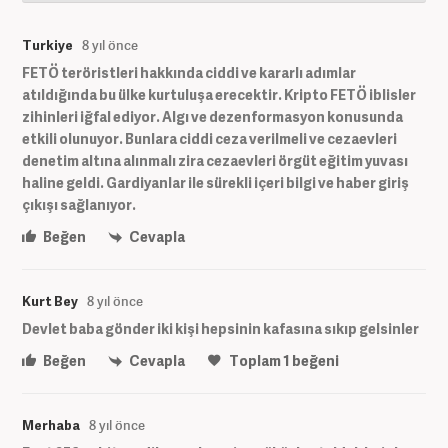
Turkiye
8 yıl önce
FETÖ teröristleri hakkında ciddi ve kararlı adımlar
atıldığında bu ülke kurtuluşa erecektir. Kripto FETÖ iblisler
zihinleri iğfal ediyor. Algı ve dezenformasyon konusunda
etkili olunuyor. Bunlara ciddi ceza verilmeli ve cezaevleri
denetim altına alınmalı zira cezaevleri örgüt eğitim yuvası
haline geldi. Gardiyanlar ile sürekli içeri bilgi ve haber giriş
çıkışı sağlanıyor.
Beğen
Cevapla
Kurt Bey
8 yıl önce
Devlet baba gönder iki kişi hepsinin kafasına sıkıp gelsinler
Beğen
Cevapla
Toplam
1
beğeni
Merhaba
8 yıl önce