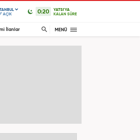
STANBUL
YATSI'YA
0:20
°
AÇIK
KALAN SÜRE
mi İlanlar
MENÜ