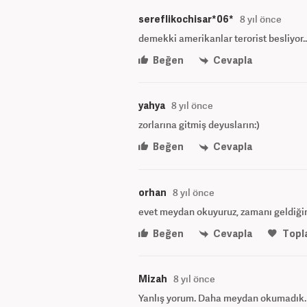
sereflikochisar*06*
8 yıl önce
demekki amerikanlar terorist besliyor..
Beğen
Cevapla
yahya
8 yıl önce
zorlarına gitmiş deyusların:)
Beğen
Cevapla
orhan
8 yıl önce
evet meydan okuyuruz, zamanı geldiği
Beğen
Cevapla
Topl
Mizah
8 yıl önce
Yanlış yorum. Daha meydan okumadık. Ş