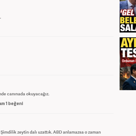
.
nde canınada okuyacağız.
am
1
beğeni
imdilik zeytin dalı uzattık. ABD anlamazsa o zaman