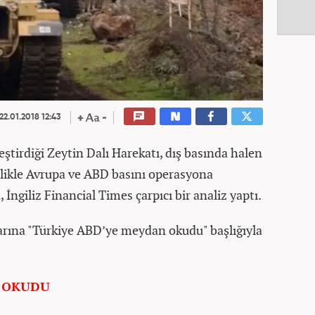
22.01.2018 12:43
leştirdiği Zeytin Dalı Harekatı, dış basında halen
llikle Avrupa ve ABD basını operasyona
 İngiliz Financial Times çarpıcı bir analiz yaptı.
arına "Türkiye ABD’ye meydan okudu" başlığıyla
N OKUDU