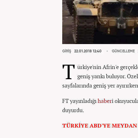
GİRİŞ
22.01.2018 12:40
GÜNCELLEME
T
ürkiye'nin Afrin'e gerçek
geniş yankı buluyor. Öze
sayfalarında geniş yer ayırırken,
FT yayınladığı
haber
i okuyucul
duyurdu.
TÜRKİYE ABD'YE MEYDA