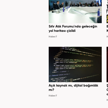
Sıfır Atık Forumu'nda geleceğin
yol haritası çizildi
Haber7
H
Açık kaynak mı, dijital bağımlılık
mı?
Haber7
H