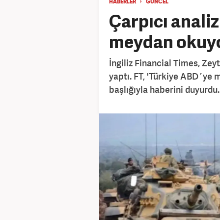
HABERLER
GÜNCEL
Çarpıcı anali
meydan okuyo
İngiliz Financial Times, Zeyti
yaptı. FT, 'Türkiye ABD´ye 
başlığıyla haberini duyurdu.