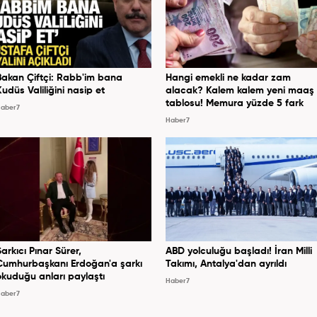
Bakan Çiftçi: Rabb'im bana
Hangi emekli ne kadar zam
Kudüs Valiliğini nasip et
alacak? Kalem kalem yeni maaş
tablosu! Memura yüzde 5 fark
aber7
Haber7
Şarkıcı Pınar Sürer,
ABD yolculuğu başladı! İran Milli
Cumhurbaşkanı Erdoğan'a şarkı
Takımı, Antalya'dan ayrıldı
okuduğu anları paylaştı
Haber7
aber7