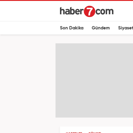
Son Dakika
Gündem
Siyase