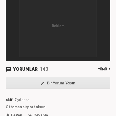
143
YORUMLAR
TÜMÜ
Bir Yorum Yapın
akif
7 yıl önce
Ottoman airport olsun
Beğen
Cevapla