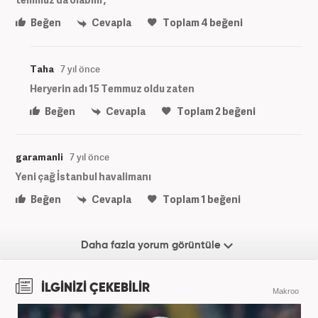
Beğen
Cevapla
Toplam
4
beğeni
Taha
7 yıl önce
Heryerin adı 15 Temmuz oldu zaten
Beğen
Cevapla
Toplam
2
beğeni
garamanli
7 yıl önce
Yeni çağ İstanbul havalimanı
Beğen
Cevapla
Toplam
1
beğeni
Daha fazla yorum görüntüle
İLGİNİZİ ÇEKEBİLİR
Makroo