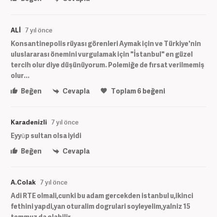
ALİ
7 yıl önce
Konsantinepolis rüyası görenleri Aymak için ve Türkiye'nin
uluslararası önemini vurgulamak için "İstanbul" en güzel
tercih olur diye düşünüyorum. Polemiğe de fırsat verilmemiş
olur...
Beğen
Cevapla
Toplam
6
beğeni
Karadenizli
7 yıl önce
Eyyūp sultan olsa iyidi
Beğen
Cevapla
A.Colak
7 yıl önce
Adi RTE olmali,cunki bu adam gercekden istanbul u,ikinci
fethini yapdi,yan oturalim dogrulari soyleyelim,yalniz 15
temmuz da olabilir,