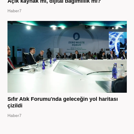
Açık kaynak mı, dijital bağımlılık mı?
Haber7
Sıfır Atık Forumu'nda geleceğin yol haritası
çizildi
Haber7