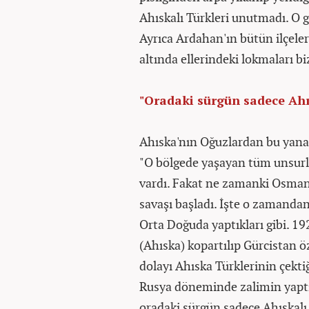
Ahıskalı Türkleri unutmadı. O g
Ayrıca Ardahan'ın bütün ilçeler
altında ellerindeki lokmaları b
"Oradaki sürgün sadece Ah
Ahıska'nın Oğuzlardan bu yana
"O bölgede yaşayan tüm unsurlar
vardı. Fakat ne zamanki Osmanl
savaşı başladı. İşte o zamanda
Orta Doğuda yaptıkları gibi. 19
(Ahıska) kopartılıp Gürcistan ö
dolayı Ahıska Türklerinin çekti
Rusya döneminde zalimin yaptığ
oradaki sürgün sadece Ahıskal