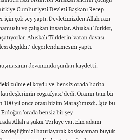
ürkiye Cumhuriyeti Devleti Başkanı Recep
r için çok şey yaptı. Devletimizden Allah razı
 namuslu ve çalışkan insanlar. Ahıskalı Türkler,
atıyorlar. Ahıskalı Türklerin 'vatan davası'
esi değildir." değerlendirmesini yaptı.
nuşmasının devamında şunları kaydetti:
deki zulme el koydu ve 'bensiz orada harita
kardeşlerimin coğrafyası' dedi. Oranın tam bir
 100 yıl önce orası bizim Maraş'ımızdı. İşte bu
rdoğan 'orada bensiz bir şey
rada Allah'a şükür Türkiye var. Elin adamı
iz kardeşliğimizi hatırlayarak koskocaman büyük