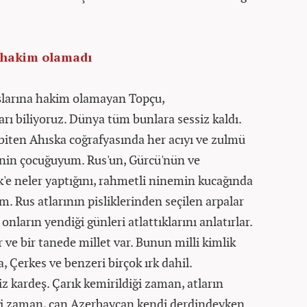
 hakim olamadı
larına hakim olamayan Topçu,
nları biliyoruz. Dünya tüm bunlara sessiz kaldı.
iten Ahıska coğrafyasında her acıyı ve zulmü
lenin çocuğuyum. Rus'un, Gürcü'nün ve
e neler yaptığını, rahmetli ninemin kucağında
. Rus atlarının pisliklerinden seçilen arpalar
onların yendiği günleri atlattıklarını anlatırlar.
 ve bir tanede millet var. Bunun milli kimlik
, Çerkes ve benzeri birçok ırk dahil.
z kardeş. Çarık kemirildiği zaman, atların
iği zaman, can Azerbaycan kendi derdindeyken