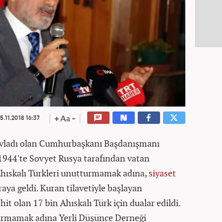
5.11.2018 16:37
n evladı olan Cumhurbaşkanı Başdanışmanı
1944'te Sovyet Rusya tarafından vatan
Ahıskalı Türkleri unutturmamak adına,
siyaset
raya geldi. Kuran tilavetiyle başlayan
it olan 17 bin Ahıskalı Türk için dualar edildi.
urmamak adına Yerli Düşünce Derneği