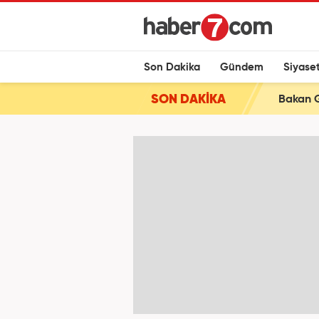
Son Dakika
Gündem
Siyase
SON DAKİKA
Bakan G