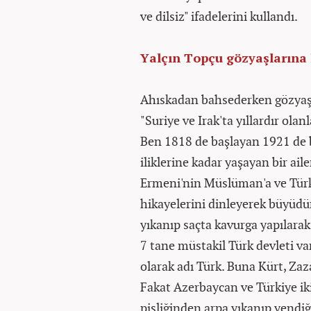
ve dilsiz" ifadelerini kullandı.
Yalçın Topçu gözyaşlarına
Ahıskadan bahsederken gözyaş
"Suriye ve Irak'ta yıllardır ola
Ben 1818 de başlayan 1921 de b
iliklerine kadar yaşayan bir ai
Ermeni'nin Müslüman'a ve Türk'
hikayelerini dinleyerek büyüdüm
yıkanıp saçta kavurga yapılarak 
7 tane müstakil Türk devleti var
olarak adı Türk. Buna Kürt, Zaza
Fakat Azerbaycan ve Türkiye iki
pisliğinden arpa yıkanıp yend