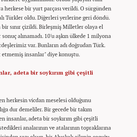
 herkese bir yurt parçası verildi. O sürgünden
ı Türkler oldu. Diğerleri yerlerine geri döndü.
ir sınır çizildi. Birleşmiş Milletler olaya el
r sonuç alınamadı. 10'u aşkın ülkede 1 milyona
rdeşlerimiz var. Bunların adı doğrudan Türk.
t etmemiş insanlar" diye konuştu.
ar, adeta bir soykırım gibi çeşitli
en herkesin vicdan meselesi olduğunu
lığa dur demeliler. Bir gecede bir takım
 insanlar, adeta bir soykırım gibi çeşitli
stedikleri analarının ve atalarının topraklarına
sinden razı olsun, bir Ahıskalı ailenin çocuğu