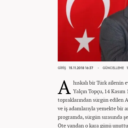
GİRİŞ
15.11.2018 16:37
GÜNCELLEME
1
A
hıskalı bir Türk aileni
Yalçın Topçu, 14 Kasım 
topraklarından sürgün edilen 
ve iş adamlarıyla yemekte bir a
programda, sürgün sırasında şeh
Öte yandan o kara günü unutt