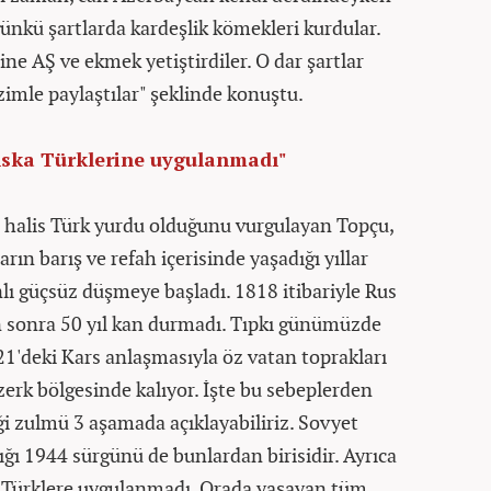
ünkü şartlarda kardeşlik kömekleri kurdular.
ine AŞ ve ekmek yetiştirdiler. O dar şartlar
izimle paylaştılar" şeklinde konuştu.
ıska Türklerine uygulanmadı"
 halis Türk yurdu olduğunu vurgulayan Topçu,
ın barış ve refah içerisinde yaşadığı yıllar
ı güçsüz düşmeye başladı. 1818 itibariyle Rus
n sonra 50 yıl kan durmadı. Tıpkı günümüzde
21'deki Kars anlaşmasıyla öz vatan toprakları
zerk bölgesinde kalıyor. İşte bu sebeplerden
ği zulmü 3 aşamada açıklayabiliriz. Sovyet
ı 1944 sürgünü de bunlardan birisidir. Ayrıca
ı Türklere uygulanmadı. Orada yaşayan tüm