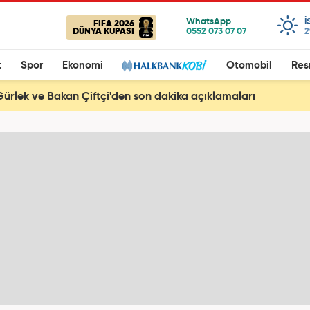
I
FIFA 2026
DÜNYA KUPASI
2
t
Spor
Ekonomi
Otomobil
Res
ürlek ve Bakan Çiftçi'den son dakika açıklamaları