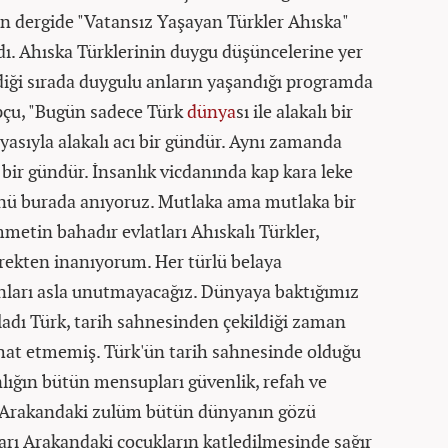
lan dergide "Vatansız Yaşayan Türkler Ahıska"
ldı. Ahıska Türklerinin duygu düşüncelerine yer
ndiği sırada duygulu anların yaşandığı programda
pçu, "Bugün sadece Türk
dünya
sı ile alakalı bir
yasıyla alakalı acı bir gündür. Aynı zamanda
ı bir gündür. İnsanlık vicdanında kap kara leke
ünü burada anıyoruz. Mutlaka ama mutlaka bir
mmetin bahadır evlatları Ahıskalı Türkler,
rekten inanıyorum. Her türlü belaya
anları asla unutmayacağız. Dünyaya baktığımız
dı Türk, tarih sahnesinden çekildiği zaman
ahat etmemiş. Türk'ün tarih sahnesinde olduğu
ığın bütün mensupları güvenlik, refah ve
r. Arakandaki zulüm bütün dünyanın gözü
rı Arakandaki çocukların katledilmesinde sağır