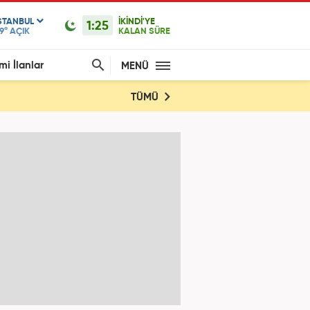
STANBUL
İKİNDİ'YE
1:25
9°
AÇIK
KALAN SÜRE
mi İlanlar
MENÜ
TÜMÜ