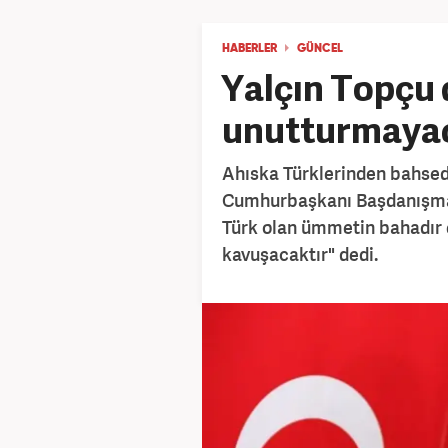
HABERLER
GÜNCEL
Yalçın Topçu 
unutturmayac
Ahıska Türklerinden bahse
Cumhurbaşkanı Başdanışmanı
Türk olan ümmetin bahadır e
kavuşacaktır" dedi.