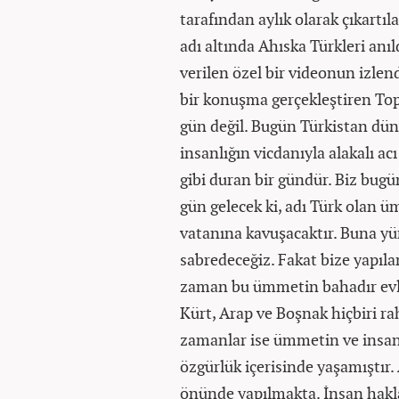
tarafından aylık olarak çıkartı
adı altında Ahıska Türkleri anı
verilen özel bir videonun izle
bir konuşma gerçekleştiren To
gün değil. Bugün Türkistan dün
insanlığın vicdanıyla alakalı ac
gibi duran bir gündür. Biz bug
gün gelecek ki, adı Türk olan ü
vatanına kavuşacaktır. Buna yü
sabredeceğiz. Fakat bize yapıl
zaman bu ümmetin bahadır evla
Kürt, Arap ve Boşnak hiçbiri r
zamanlar ise ümmetin ve insanl
özgürlük içerisinde yaşamıştı
önünde yapılmakta. İnsan hakla