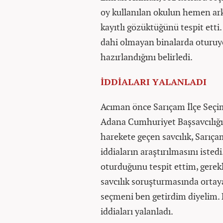
oy kullanılan okulun hemen ark
kayıtlı gözüktüğünü tespit etti
dahi olmayan binalarda oturuyo
hazırlandığını belirledi.
İDDİALARI YALANLADI
Acıman önce Sarıçam İlçe Seçim
Adana Cumhuriyet Başsavcılığı
harekete geçen savcılık, Sarıça
iddiaların araştırılmasını isted
oturduğunu tespit ettim, gerekli
savcılık soruşturmasında ortay
seçmeni ben getirdim diyelim. B
iddiaları yalanladı.