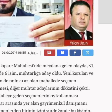
06.04.2019 08:35
rkıpare Mahallesi’nde meydana gelen olayda, 31
de 6 isim, muhtarlığa aday oldu. Yeni kurulan ve
in de nüfusu az olan mahallede seçmen
mesi, diğer muhtar adaylarının dikkatini çekti.
alleye gelen seçmenlerin oy kullanması
ylar arasında yer alan gayrimenkul danışmanı
enlerden birinin izini sürdüğünde bu kişinin,