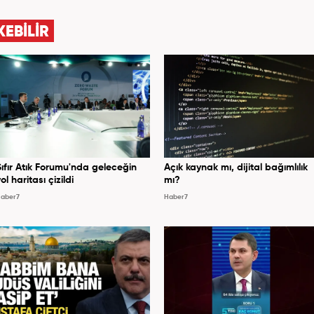
KEBİLİR
Sıfır Atık Forumu'nda geleceğin
Açık kaynak mı, dijital bağımlılık
ol haritası çizildi
mı?
aber7
Haber7