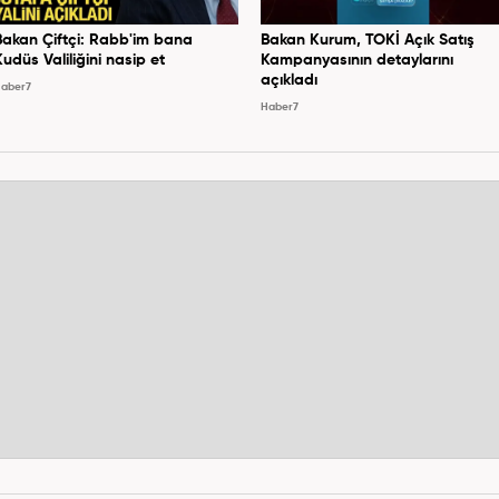
Bakan Çiftçi: Rabb'im bana
Bakan Kurum, TOKİ Açık Satış
Kudüs Valiliğini nasip et
Kampanyasının detaylarını
açıkladı
aber7
Haber7