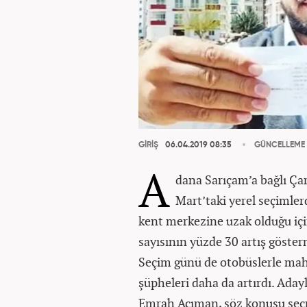
GİRİŞ
06.04.2019 08:35
GÜNCELLEME
A
dana Sarıçam’a bağlı Ça
Mart’taki yerel seçimler
kent merkezine uzak olduğu iç
sayısının yüzde 30 artış göster
Seçim günü de otobüslerle mah
şüpheleri daha da artırdı. Ada
Emrah Acıman, söz konusu seçm