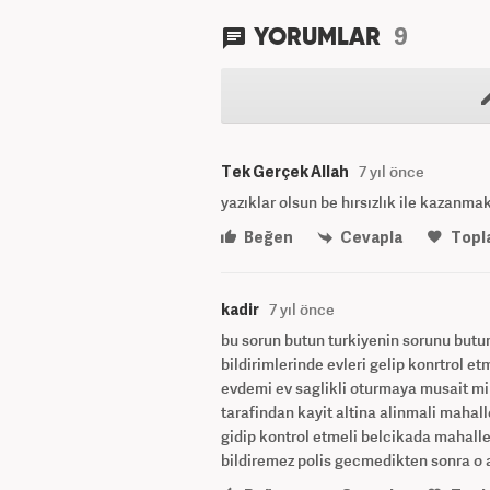
9
YORUMLAR
Tek Gerçek Allah
7 yıl önce
yazıklar olsun be hırsızlık ile kazanma
Beğen
Cevapla
Topl
kadir
7 yıl önce
bu sorun butun turkiyenin sorunu butun 
bildirimlerinde evleri gelip konrtrol e
evdemi ev saglikli oturmaya musait mi 
tarafindan kayit altina alinmali mahall
gidip kontrol etmeli belcikada mahalle 
bildiremez polis gecmedikten sonra o a