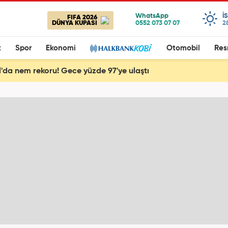
I
FIFA 2026
DÜNYA KUPASI
2
t
Spor
Ekonomi
Otomobil
Res
l'da nem rekoru! Gece yüzde 97'ye ulaştı