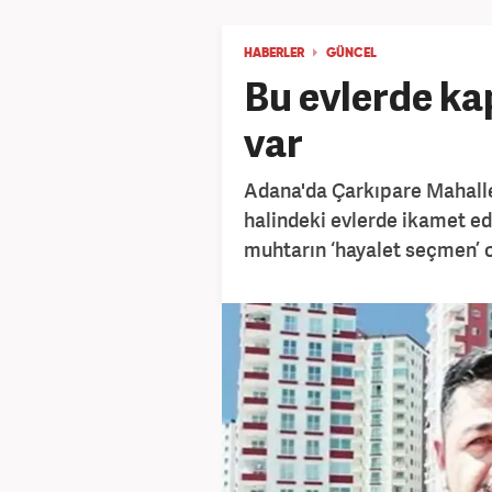
HABERLER
GÜNCEL
Bu evlerde ka
var
Adana'da Çarkıpare Mahalle
halindeki evlerde ikamet ed
muhtarın ‘hayalet seçmen’ o