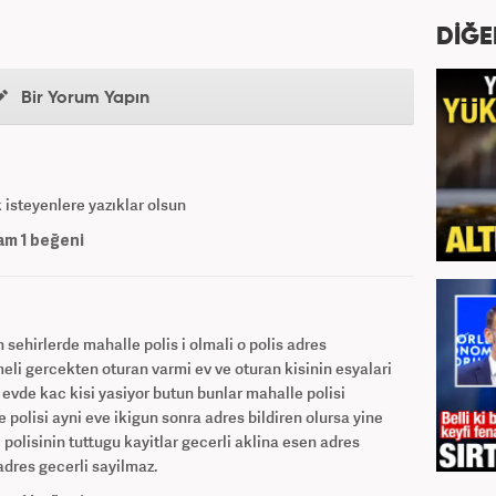
DİĞE
Bir Yorum Yapın
k isteyenlere yazıklar olsun
am
1
beğeni
sehirlerde mahalle polis i olmali o polis adres
tmeli gercekten oturan varmi ev ve oturan kisinin esyalari
evde kac kisi yasiyor butun bunlar mahalle polisi
e polisi ayni eve ikigun sonra adres bildiren olursa yine
polisinin tuttugu kayitlar gecerli aklina esen adres
dres gecerli sayilmaz.