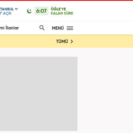
STANBUL
ÖĞLE'YE
6:07
8°
AÇIK
KALAN SÜRE
mi İlanlar
MENÜ
TÜMÜ