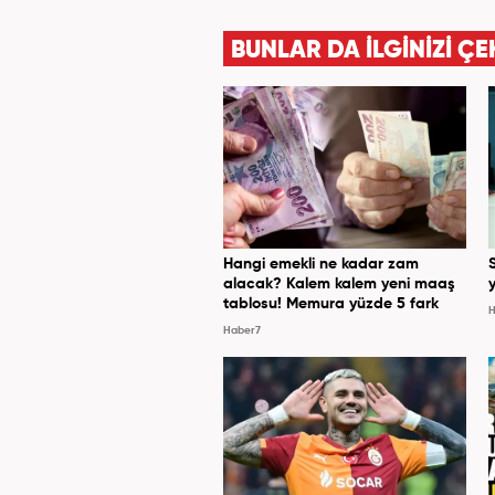
BUNLAR DA İLGİNİZİ ÇE
Hangi emekli ne kadar zam
alacak? Kalem kalem yeni maaş
y
tablosu! Memura yüzde 5 fark
H
Haber7