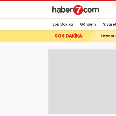
Son Dakika
Gündem
Siyase
SON DAKİKA
İstanbu