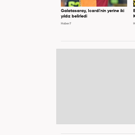
Galatasaray, Icardi'nin yerine iki
yıldız belirledi
Haber7
H