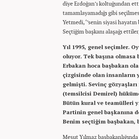
diye Erdoğan’ı koltuğundan etti
tamamlayamadığı gibi seçilmesi
Yetmedi, ‘’senin siyasi hayatın 
Seçtiğim başkanı alaşağı ettile
Yıl 1995, genel seçimler. O
oluyor. Tek başına olmasa 
Erbakan hoca başbakan olaca
çizgisinde olan insanların y
gelmişti. Sevinç gözyaşlar
(temsilcisi Demirel) hüküm
Bütün kural ve teamülleri 
Partinin genel başkanına de
Benim seçtiğim başbakan, 
Mesut Yılmaz başbakanlığında 