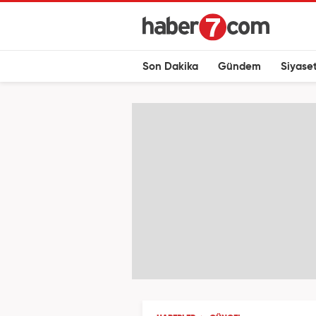
Son Dakika
Gündem
Siyase