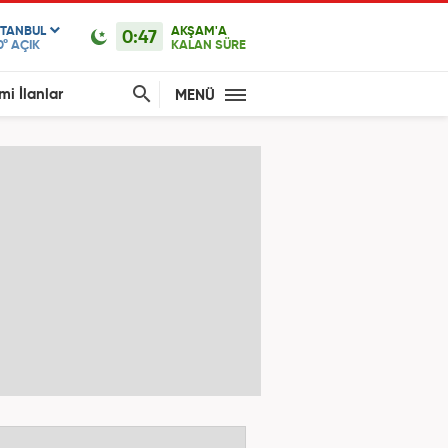
STANBUL
AKŞAM'A
0:47
0°
AÇIK
KALAN SÜRE
mi İlanlar
MENÜ