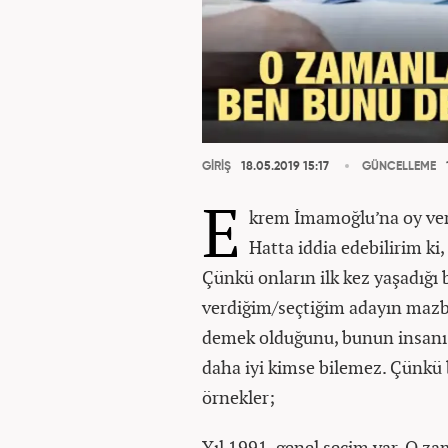
GİRİŞ
18.05.2019 15:17
GÜNCELLEME
E
krem İmamoğlu’na oy ver
Hatta iddia edebilirim ki
Çünkü onların ilk kez yaşadığı
verdiğim/seçtiğim adayın mazb
demek olduğunu, bunun insanı n
daha iyi kimse bilemez. Çünkü 
örnekler;
Yıl 1991, genel seçim var. O z