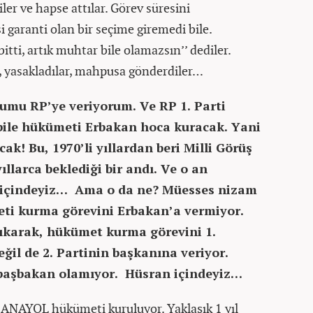
ler ve hapse attılar. Görev süresini
 garanti olan bir seçime giremedi bile.
bitti, artık muhtar bile olamazsın’’ dediler.
r, yasakladılar, mahpusa gönderdiler…
yumu RP’ye veriyorum. Ve RP 1. Parti
bile hükümeti Erbakan hoca kuracak. Yani
k! Bu, 1970’li yıllardan beri Milli Görüş
ıllarca beklediği bir andı. Ve o an
ı içindeyiz… Ama o da ne? Müesses nizam
eti kurma görevini Erbakan’a vermiyor.
yıkarak, hükümet kurma görevini 1.
ğil de 2. Partinin başkanına veriyor.
başbakan olamıyor. Hüsran içindeyiz…
ANAYOL hükümeti kuruluyor. Yaklaşık 1 yıl