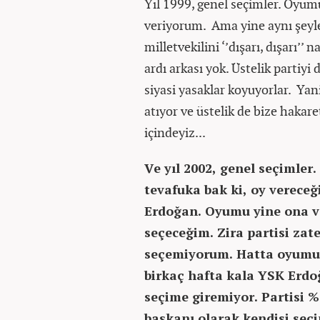
Yıl 1999, genel seçimler. Oyum
veriyorum. Ama yine aynı şeyl
milletvekilini ‘’dışarı, dışarı’’ 
ardı arkası yok. Üstelik partiyi 
siyasi yasaklar koyuyorlar. Yan
atıyor ve üstelik de bize hakar
içindeyiz...
Ve yıl 2002, genel seçimler
tevafuka bak ki, oy vereceğ
Erdoğan. Oyumu yine ona v
seçeceğim. Zira partisi za
seçemiyorum. Hatta oyumu
birkaç hafta kala YSK Erdo
seçime giremiyor. Partisi %
başkanı olarak kendisi seç