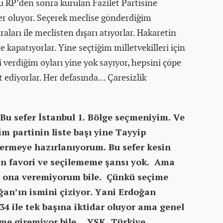
u RP’den sonra kurulan Fazilet Partisine
er oluyor. Seçerek meclise gönderdiğim
naraları ile meclisten dışarı atıyorlar. Hakaretin
de kapatıyorlar. Yine seçtiğim milletvekilleri için
i verdiğim oyları yine yok sayıyor, hepsini çöpe
et ediyorlar. Her defasında… Çaresizlik
. Bu sefer İstanbul 1. Bölge seçmeniyim. Ve
im partinin liste başı yine Tayyip
ermeye hazırlanıyorum. Bu sefer kesin
ten favori ve seçilememe şansı yok. Ama
 ona veremiyorum bile. Çünkü seçime
ğan’ın ismini çiziyor. Yani Erdoğan
34 ile tek başına iktidar oluyor ama genel
ime giremiyor bile… YSK, Türkiye