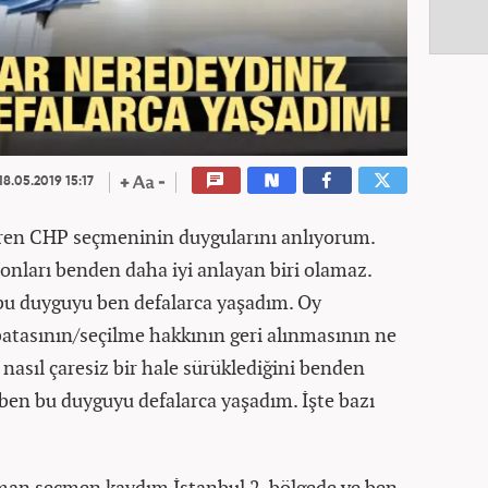
18.05.2019 15:17
en CHP seçmeninin duygularını anlıyorum.
, onları benden daha iyi anlayan biri olamaz.
 bu duyguyu ben defalarca yaşadım. Oy
atasının/seçilme hakkının geri alınmasının ne
asıl çaresiz bir hale sürüklediğini benden
ben bu duyguyu defalarca yaşadım. İşte bazı
aman seçmen kaydım İstanbul 2. bölgede ve ben