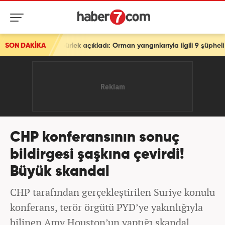
Gürlek açıkladı: Orman yangınlarıyla ilgili 9 şüpheli tutuklandı
SON DAKİKA
CHP konferansının sonuç
bildirgesi şaşkına çevirdi!
Büyük skandal
CHP tarafından gerçekleştirilen Suriye konulu
konferans, terör örgütü PYD’ye yakınlığıyla
bilinen Amy Houston’un yaptığı skandal