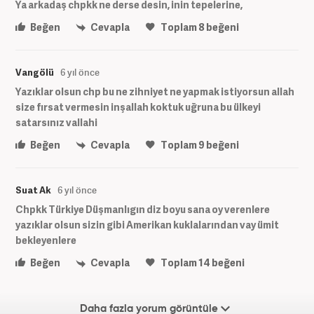
Ya arkadaş chpkk ne derse desin, inin tepelerine,
Beğen
Cevapla
Toplam
8
beğeni
Vangölü
6 yıl önce
Yazıklar olsun chp bu ne zihniyet ne yapmak istiyorsun allah
size fırsat vermesin inşallah koktuk uğruna bu ülkeyi
satarsınız vallahi
Beğen
Cevapla
Toplam
9
beğeni
Suat Ak
6 yıl önce
Chpkk Türkiye Düşmanlıgın diz boyu sana oy verenlere
yazıklar olsun sizin gibi Amerikan kuklalarından vay ümit
bekleyenlere
Beğen
Cevapla
Toplam
14
beğeni
Daha fazla yorum görüntüle