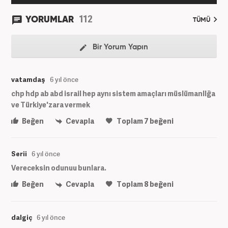
112
YORUMLAR
TÜMÜ
Bir Yorum Yapın
vatamdaş
6 yıl önce
chp hdp ab abd israil hep aynı sistem amaçları müslümanllğa
ve Türkiye'zara vermek
Beğen
Cevapla
Toplam
7
beğeni
Serii
6 yıl önce
Vereceksin odunuu bunlara.
Beğen
Cevapla
Toplam
8
beğeni
dalgiç
6 yıl önce