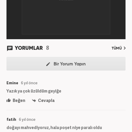
8
YORUMLAR
TÜMÜ
Bir Yorum Yapın
Emine
6 yıl önce
Yazık ya çok üzüldüm geyiğe
Beğen
Cevapla
fatih
6 yıl önce
doğayı mahvediyoruz, hala poşet niye paralı oldu