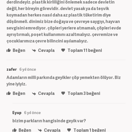
derdindeyiz. plastik kirliliğini önlemek sadece devletin
değil, her bireyin görevidir. devlet yasak ya da teşvik
koymadan herkes nasıl daha az plastik tüketirim diye
düşünmeli. dinimiz bize doğaya ve çevreye saygıyı, hayvan
sevgisini emrediyor. çöpleri yerlere atmamalı, çöpleri evde
ayrıştırmalı, poşet kullanımını azaltmalıyız. çevremize ve
çocuklarımıza çevre bilincini aşılamalıyız.
Beğen
Cevapla
Toplam
11
beğeni
zafer
6 yıl önce
Adamların milli parkında geyikler çöp yemekten ölüyor. Biz
yine iyiyiz.
Beğen
Cevapla
Toplam
3
beğeni
Eyup
6 yıl önce
bizim parkların hangisinde geyik var?
Beğen
Cevapla
Toplam
1
beğeni