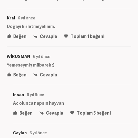
Kral
6 yıl önce
Doğayı kirletmeyelimm.
Beğen
Cevapla
Toplam
1
beğeni
WİRUSMAN
6 yıl önce
Yemeseymiş mübarek :)
Beğen
Cevapla
Insan
6 yıl önce
Ac olunca napsin hayvan
Beğen
Cevapla
Toplam
5
beğeni
Ceylan
6 yıl önce