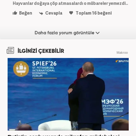
Hayvanlar doğaya çöp atmasalardı o mübareler yemezdi..
Beğen
Cevapla
Toplam
16
beğeni
Daha fazla yorum görüntüle
İLGİNİZİ ÇEKEBİLİR
Makroo