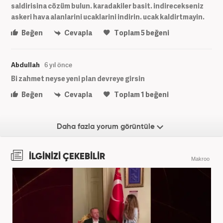
saldirisina cözüm bulun. karadakiler basit. indirecekseniz
askeri hava alanlarini ucaklarini indirin. ucak kaldirtmayin.
Beğen
Cevapla
Toplam
5
beğeni
Abdullah
6 yıl önce
Bi zahmet neyse yeni plan devreye girsin
Beğen
Cevapla
Toplam
1
beğeni
Daha fazla yorum görüntüle
İLGİNİZİ ÇEKEBİLİR
Makroo