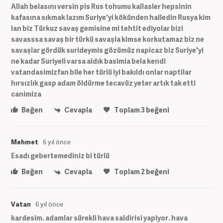
Allah belasını versin pis Rus tohumu kallasler hepsinin
kafasına sıkmak lazım Suriye'yi kökünden halledin Rusya kim
lan biz Türkuz savaş gemisine mi tehtit ediyolar bizi
savasssa savaş bir türkü savaşla kimse korkutamaz biz ne
savaşlar gördük surideymis gözümüz napicaz biz Suriye'yi
ne kadar Suriyeli varsa aldık basimia bela kendi
vatandasimizfan bile her türlü iyi bakıldı onlar naptilar
hırsızlık gasp adam öldürme tecavüz yeter artık tak etti
canimiza
Beğen
Cevapla
Toplam
3
beğeni
Mehmet
6 yıl önce
Esadı gebertemediniz bi türlü
Beğen
Cevapla
Toplam
2
beğeni
Vatan
6 yıl önce
kardesim. adamlar sürekli hava saldirisi yapiyor. hava