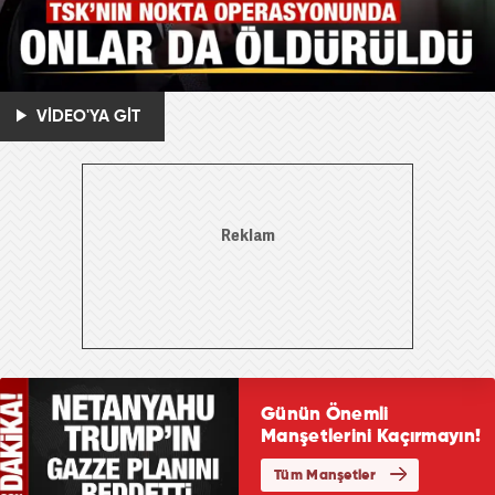
VİDEO'YA GİT