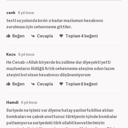
cenk
6 yıl önce
testi su yolunda kırılır o kadar mazlumun hesabının
sorulması için cehenneme gittiler.
Beğen
Cevapla
Toplam
4
beğeni
Kezo
6 yıl önce
He Cenab-ı Allah biryerde bu zulüme dur diyeçekti yetti
mazlumların öldüğü Artık cehenneme ateşine odun lazım
ateşini bol olsun hesabınızı düşünemiyorum
Beğen
Cevapla
Toplam
6
beğeni
Hamdi
6 yıl önce
Suriyede ne işimiz var diyene hatay şanlıurfa kilise atılan
bombaları ne çabuk unuttunuz türkiyenin içinde bombalar
patlamıyorsa suriyedeki türk silahli kuvvetlerimizin