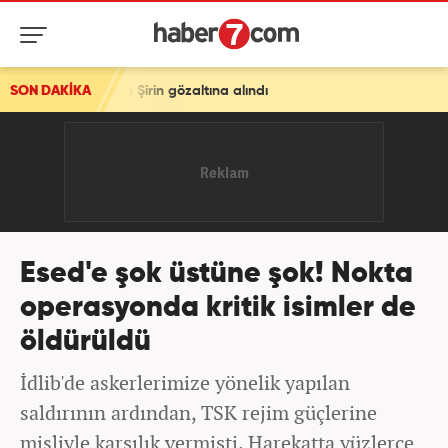
n gözaltına alındı
SON DAKİKA
Esed'e şok üstüne şok! Nokta
operasyonda kritik isimler de
öldürüldü
İdlib'de askerlerimize yönelik yapılan
saldırının ardından, TSK rejim güçlerine
misliyle karşılık vermişti. Harekatta yüzlerce