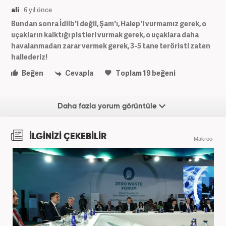
ali
6 yıl önce
Bundan sonra İdlib'i değil, Şam'ı, Halep'i vurmamız gerek, o
uçakların kalktığı pistleri vurmak gerek, o uçaklara daha
havalanmadan zarar vermek gerek, 3-5 tane teröristi zaten
hallederiz!
Beğen
Cevapla
Toplam
19
beğeni
Daha fazla yorum görüntüle
İLGİNİZİ ÇEKEBİLİR
Makroo