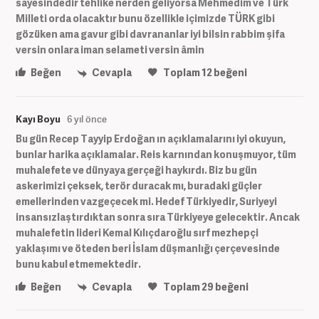
sayesindedir tehlike nerden geliyorsa Mehmedim ve Türk
Milleti orda olacaktır bunu özellikle içimizde TÜRK gibi
gözüken ama gavur gibi davrananlar iyi bilsin rabbim şifa
versin onlara iman selameti versin âmin
Beğen
Cevapla
Toplam
12
beğeni
Kayı Boyu
6 yıl önce
Bu gün Recep Tayyip Erdoğan ın açıklamalarını iyi okuyun,
bunlar harika açıklamalar. Reis karnından konuşmuyor, tüm
muhalefete ve dünyaya gerçeği haykırdı. Biz bu gün
askerimizi çeksek, terör duracak mı, buradaki güçler
emellerinden vazgeçecek mi. Hedef Türkiyedir, Suriyeyi
insansızlaştırdıktan sonra sıra Türkiyeye gelecektir. Ancak
muhalefetin lideri Kemal Kılıçdaroğlu sırf mezhepçi
yaklaşımı ve öteden beri İslam düşmanlığı çerçevesinde
bunu kabul etmemektedir.
Beğen
Cevapla
Toplam
29
beğeni