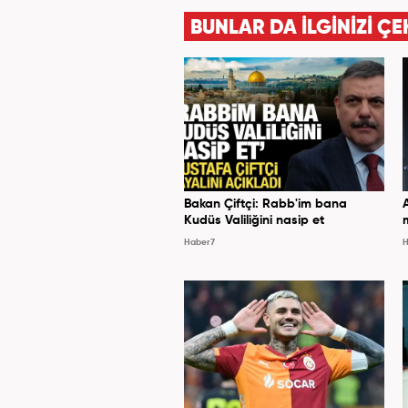
BUNLAR DA İLGİNİZİ ÇE
Bakan Çiftçi: Rabb'im bana
Kudüs Valiliğini nasip et
Haber7
H