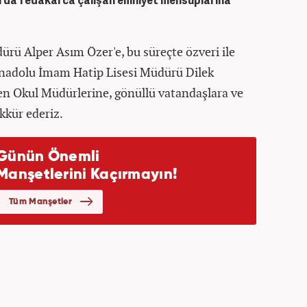
larda fedakarca çalışan emniyet mensuplarına
dürü Alper Asım Özer'e, bu süreçte özveri ile
Anadolu İmam Hatip Lisesi Müdürü Dilek
den Okul Müdürlerine, gönüllü vatandaşlara ve
kkür ederiz.