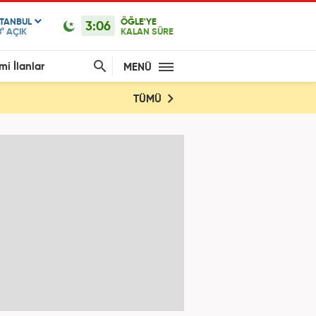
STANBUL
ÖĞLE'YE
3:06
°
AÇIK
KALAN SÜRE
mi İlanlar
MENÜ
TÜMÜ