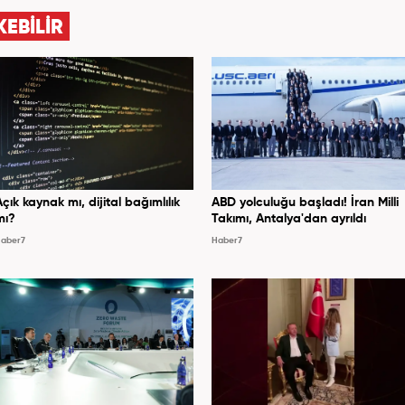
KEBİLİR
Açık kaynak mı, dijital bağımlılık
ABD yolculuğu başladı! İran Milli
mı?
Takımı, Antalya'dan ayrıldı
aber7
Haber7