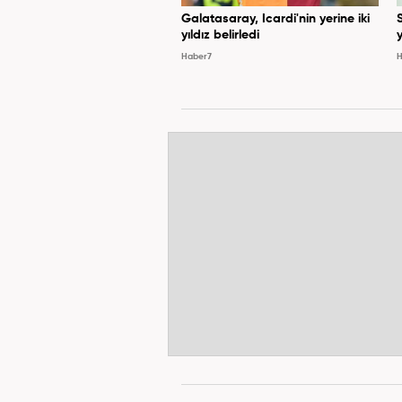
Galatasaray, Icardi'nin yerine iki
yıldız belirledi
y
Haber7
H