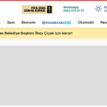
I
FIFA 2026
DÜNYA KUPASI
28
t
Spor
Ekonomi
Otomobil
Res
s Belediye Başkanı İlkay Çiçek için karar!