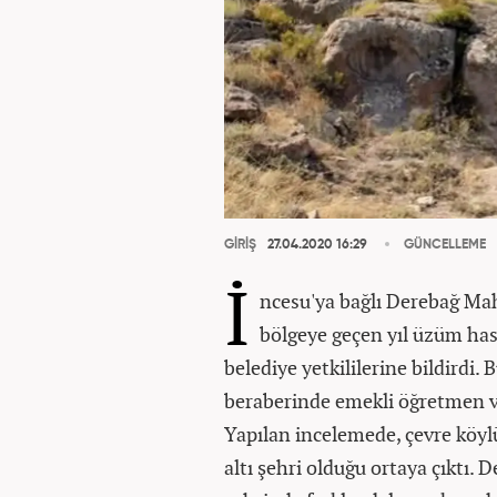
GİRİŞ
27.04.2020 16:29
GÜNCELLEME
İ
ncesu'ya bağlı Derebağ Maha
bölgeye geçen yıl üzüm hasad
belediye yetkililerine bildirdi
beraberinde emekli öğretmen ve 
Yapılan incelemede, çevre köylül
altı şehri olduğu ortaya çıktı. D