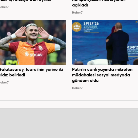
açıkladı
aber7
Haber7
Galatasaray, Icardi'nin yerine iki
Putin'in canlı yayında mikrofon
ıldız belirledi
müdahalesi sosyal medyada
gündem oldu
aber7
Haber7