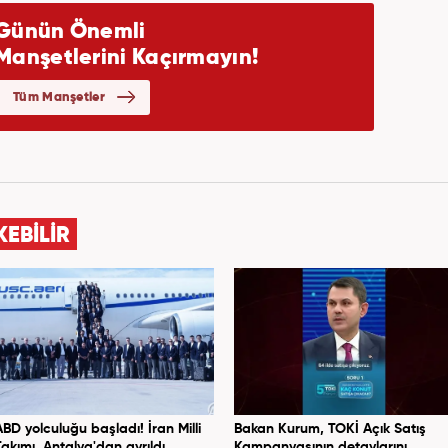
KEBİLİR
ABD yolculuğu başladı! İran Milli
Bakan Kurum, TOKİ Açık Satış
Takımı, Antalya'dan ayrıldı
Kampanyasının detaylarını