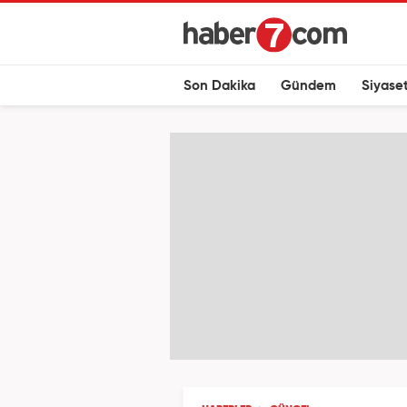
Son Dakika
Gündem
Siyase