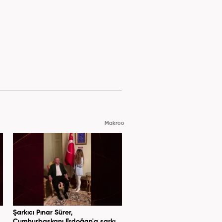
Makroo
Şarkıcı Pınar Sürer,
Cumhurbaşkanı Erdoğan'a şarkı