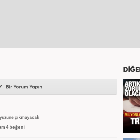
DİĞE
Bir Yorum Yapın
n yüzüne çıkmayacak
am
4
beğeni