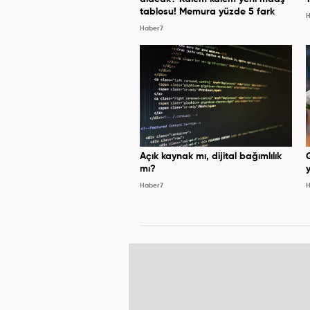
tablosu! Memura yüzde 5 fark
H
Haber7
Açık kaynak mı, dijital bağımlılık
mı?
y
Haber7
H