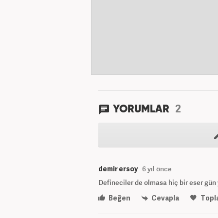
2
YORUMLAR
demir ersoy
6 yıl önce
Defineciler de olmasa hiç bir eser gü
Beğen
Cevapla
Topl