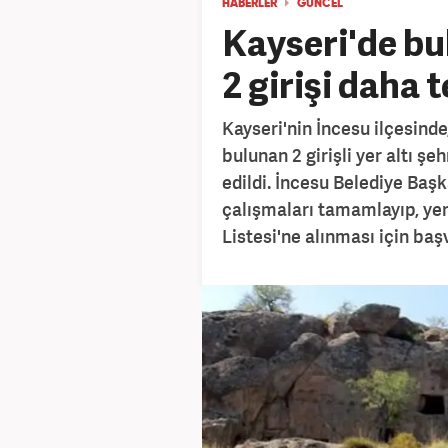
HABERLER
GÜNCEL
Kayseri'de bul
2 girişi daha t
Kayseri'nin İncesu ilçesind
bulunan 2 girişli yer altı şeh
edildi. İncesu Belediye Baş
çalışmaları tamamlayıp, ye
Listesi'ne alınması için baş