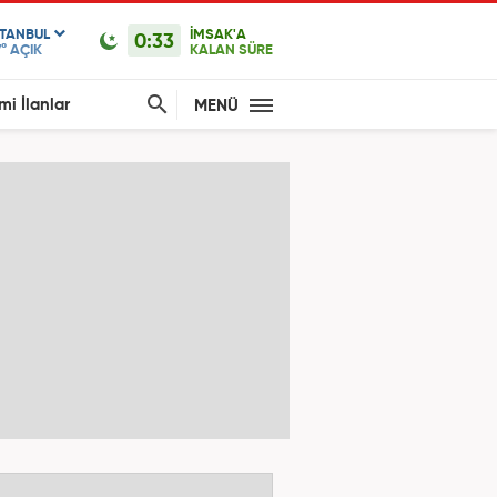
STANBUL
İMSAK'A
0:33
°
AÇIK
KALAN SÜRE
mi İlanlar
MENÜ