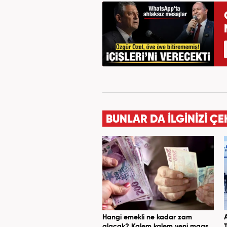
BUNLAR DA İLGİNİZİ ÇE
Hangi emekli ne kadar zam
alacak? Kalem kalem yeni maaş