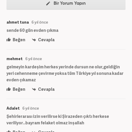
Bir Yorum Yapın
ahmet tuna
6 yıl önce
sende 60 gün evden çıkma
Beğen
Cevapla
mehmet
6 yıl önce
gelmeyin kardeşim herkes yerinde dursun ne olur,geldiğin
yeri cehenneme çevirme yoksa tüm Türkiye yıl sonuna kadar
evden çıkamaz
Beğen
Cevapla
Adalet
6 yıl önce
Şehirlerarası izin verilirse ki Şirazeden çıktı herkese
veriliyor..bayram felaket olmaz inşallah