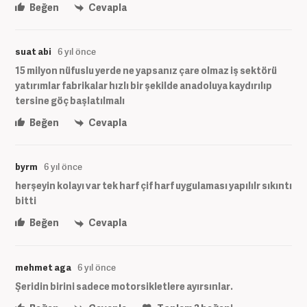
Beğen
Cevapla
suat abi
6 yıl önce
15 milyon nüfuslu yerde ne yapsanız çare olmaz iş sektörü
yatırımlar fabrikalar hızlı bir şekilde anadoluya kaydırılıp
tersine göç başlatılmalı
Beğen
Cevapla
byrm
6 yıl önce
herşeyin kolayı var tek harf çif harf uygulaması yapılılr sıkıntı
bitti
Beğen
Cevapla
mehmet aga
6 yıl önce
Şeridin birini sadece motorsikletlere ayırsınlar.