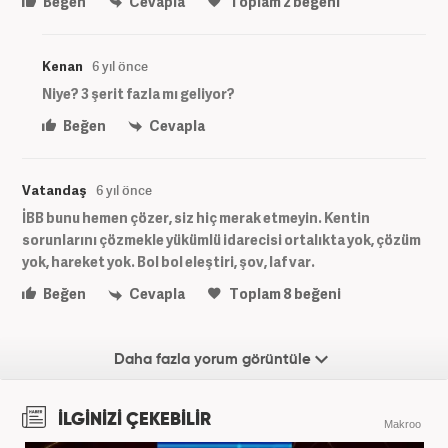
Beğen
Cevapla
Toplam
2
beğeni
Kenan
6 yıl önce
Niye? 3 şerit fazla mı geliyor?
Beğen
Cevapla
Vatandaş
6 yıl önce
İBB bunu hemen çözer, siz hiç merak etmeyin. Kentin
sorunlarını çözmekle yükümlü idarecisi ortalıkta yok, çözüm
yok, hareket yok. Bol bol eleştiri, şov, laf var.
Beğen
Cevapla
Toplam
8
beğeni
Daha fazla yorum görüntüle
İLGİNİZİ ÇEKEBİLİR
Makroo