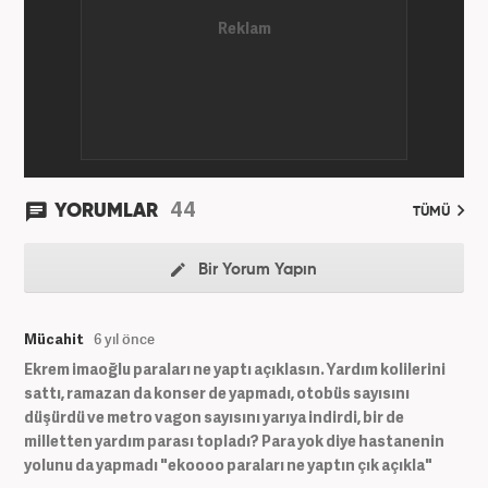
44
YORUMLAR
TÜMÜ
Bir Yorum Yapın
Mücahit
6 yıl önce
Ekrem imaoğlu paraları ne yaptı açıklasın. Yardım kolilerini
sattı, ramazan da konser de yapmadı, otobüs sayısını
düşürdü ve metro vagon sayısını yarıya indirdi, bir de
milletten yardım parası topladı? Para yok diye hastanenin
yolunu da yapmadı "ekoooo paraları ne yaptın çık açıkla"