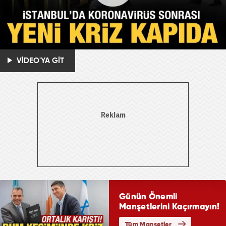
VİDEO'YA GİT