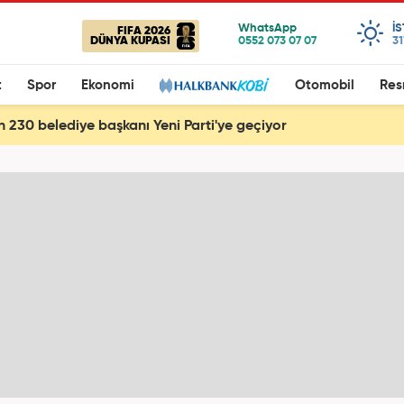
I
FIFA 2026
DÜNYA KUPASI
31
t
Spor
Ekonomi
Otomobil
Res
 230 belediye başkanı Yeni Parti'ye geçiyor