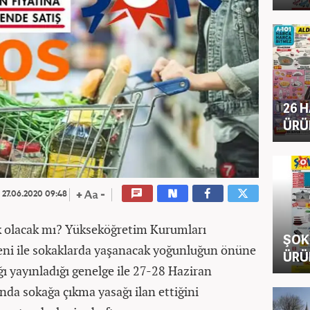
26 
ÜRÜ
27.06.2020 09:48
ık olacak mı? Yükseköğretim Kurumları
ŞOK
deni ile sokaklarda yaşanacak yoğunluğun önüne
ÜRÜ
ğı yayınladığı genelge ile 27-28 Haziran
sında sokağa çıkma yasağı ilan ettiğini