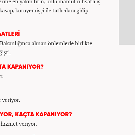
rine en yakın fırın, unlu mamul ruhsatlı iş
kasap, kuruyemişçi ile tatlıcılara gidip
ATLERİ
 Bakanlığınca alınan önlemlerle birlikte
işti.
TA KAPANIYOR?
r.
 veriyor.
IYOR, KAÇTA KAPANIYOR?
 hizmet veriyor.