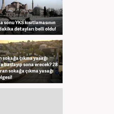
a sonu YKS kısıtlamasının
dakika detayları belli oldu!
n sokağa çıkma yasağı
a başlayıp sona erecek? 28
ran sokağa çıkma yasağı
lgesi!