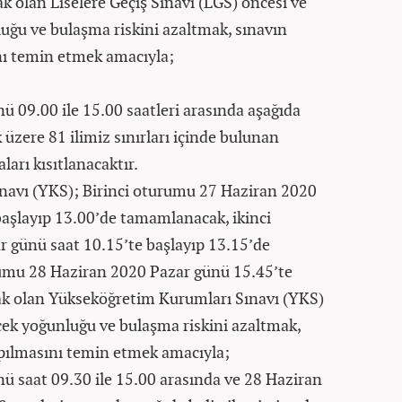
 olan Liselere Geçiş Sınavı (LGS) öncesi ve
uğu ve bulaşma riskini azaltmak, sınavın
nı temin etmek amacıyla;
 09.00 ile 15.00 saatleri arasında aşağıda
k üzere 81 ilimiz sınırları içinde bulunan
arı kısıtlanacaktır.
navı (YKS); Birinci oturumu 27 Haziran 2020
aşlayıp 13.00’de tamamlanacak, ikinci
 günü saat 10.15’te başlayıp 13.15’de
mu 28 Haziran 2020 Pazar günü 15.45’te
k olan Yükseköğretim Kurumları Sınavı (YKS)
cek yoğunluğu ve bulaşma riskini azaltmak,
apılmasını temin etmek amacıyla;
 saat 09.30 ile 15.00 arasında ve 28 Haziran