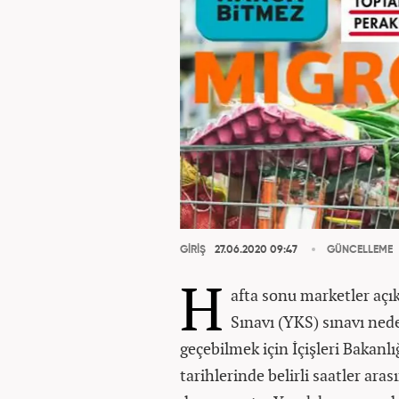
GİRİŞ
27.06.2020 09:47
GÜNCELLEME
H
afta sonu marketler aç
Sınavı (YKS) sınavı ne
geçebilmek için İçişleri Bakanlı
tarihlerinde belirli saatler ara