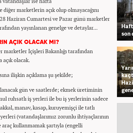
vatandaşlar ise hafta
 diğer marketlerin açık olup olmayacağını
-28 Haziran Cumartesi ve Pazar günü marketler
Haft
arafından yayınlanan genelge ve detaylar...
son 
RIN AÇIK OLACAK MI?
 marketler İçişleri Bakanlığı tarafından
 açık olacak.
Yarı
na ilişkin açıklama şu şekilde;
kaçt
Hazi
ulanacak gün ve saatlerde; ekmek üretiminin
gene
l ruhsatlı iş yerleri ile bu iş yerlerinin sadece
akkal, manav, kasap, kuruyemişçi ile tatlı
ş yerleri (vatandaşlarımız zorunlu ihtiyaçlarının
ve araç kullanmamak şartıyla (engelli