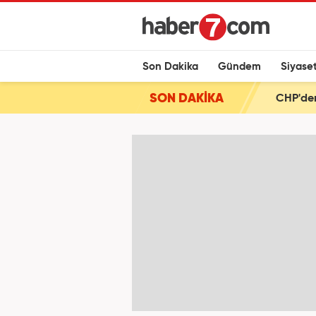
Son Dakika
Gündem
Siyase
SON DAKİKA
CHP'den