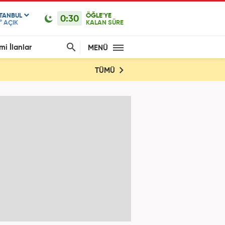
STANBUL
ÖĞLE'YE
0:30
°
AÇIK
KALAN SÜRE
mi İlanlar
MENÜ
TÜMÜ