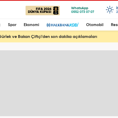
FIFA 2026
DÜNYA KUPASI
2
t
Spor
Ekonomi
Otomobil
Res
ürlek ve Bakan Çiftçi'den son dakika açıklamaları