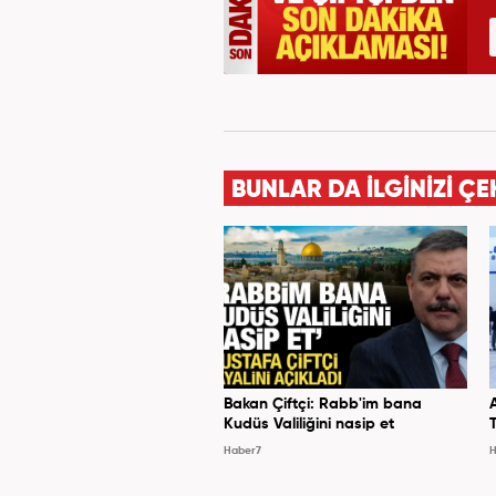
BUNLAR DA İLGİNİZİ ÇE
Bakan Çiftçi: Rabb'im bana
Kudüs Valiliğini nasip et
Haber7
H