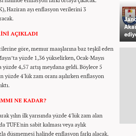
 halinde enflasyon farkı ortaya çıkacak.
), Haziran ayı enflasyon verilerini 3
racak.
Jand
Akad
İNİ AÇIKLADI
ediy
erilerine göre, memur maaşlarına baz teşkil eden
Mayıs’ta yüzde 1,36 yükselirken, Ocak-Mayıs
a yüzde 4,57 artış meydana geldi. Böylece 5
n yüzde 4'lük zam oranı aşılırken enflasyon
ıktı.
MMI NE KADAR?
ak yılın ilk yarısında yüzde 4'lük zam alan
da TÜFE'nin sabit kalması veya aylık
la düşmemesi halinde enflasyon farkı alacak.