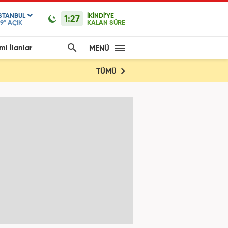
ISTANBUL
İKİNDİ'YE
1:27
9°
AÇIK
KALAN SÜRE
mi İlanlar
MENÜ
TÜMÜ