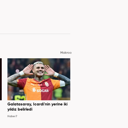
Makroo
Galatasaray, Icardi'nin yerine iki
yıldız belirledi
Haber7