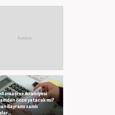
li maaşı ve ikramiyesi
amdan önce yatacak mı?
an Bayramı zamlı
lar...