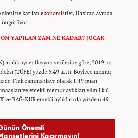
Anketi'ne katılan
ekonomi
stler, Haziran ayında
ı öngörüyor.
ON YAPILAN ZAM NE KADAR? (OCAK
) aralık ayı enflasyon verilerine göre, 2019’un
 endeksi (TÜFE) yüzde 6.49 arttı. Böylece memur
yüzde 4'lük zamma ilave olarak 1.49 puan
aaşları ve emekli memur aylıkları yılın ilk 6
SK ve BAĞ-KUR emekli aylıkları da yüzde 6.49