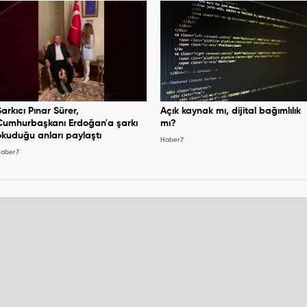
Şarkıcı Pınar Sürer,
Açık kaynak mı, dijital bağımlılık
Cumhurbaşkanı Erdoğan'a şarkı
mı?
okuduğu anları paylaştı
Haber7
aber7