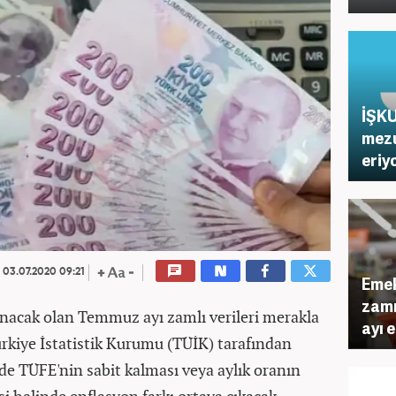
İŞKU
mezu
eriy
03.07.2020 09:21
Eme
zamm
nacak olan Temmuz ayı zamlı verileri merakla
ayı 
rkiye İstatistik Kurumu (TÜİK) tarafından
de TÜFE'nin sabit kalması veya aylık oranın