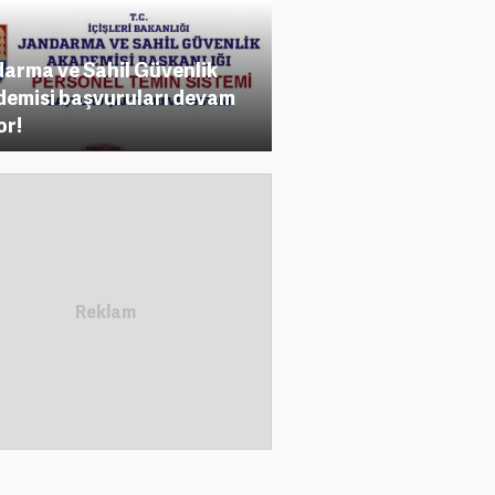
arma ve Sahil Güvenlik
emisi başvuruları devam
or!