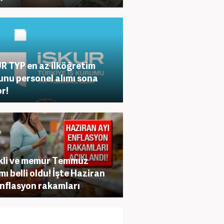
R TYP en az ilköğretim
nu personel alımı sona
or!
kli ve memur Temmuz
ı belli oldu! İşte Haziran
enflasyon rakamları