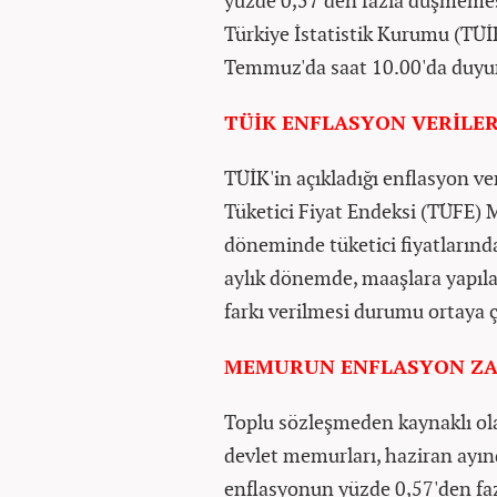
yüzde 0,57'den fazla düşmemesi
Türkiye İstatistik Kurumu (TÜİK
Temmuz'da saat 10.00'da duyu
TÜİK ENFLASYON VERİLER
TÜİK'in açıkladığı enflasyon v
Tüketici Fiyat Endeksi (TÜFE) 
döneminde tüketici fiyatlarınd
aylık dönemde, maaşlara yapıla
farkı verilmesi durumu ortaya ç
MEMURUN ENFLASYON ZA
Toplu sözleşmeden kaynaklı olar
devlet memurları, haziran ayın
enflasyonun yüzde 0,57'den faz