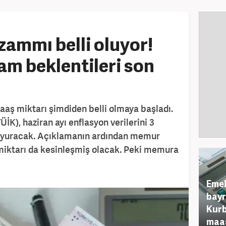
ammı belli oluyor!
m beklentileri son
ş miktarı şimdiden belli olmaya başladı.
ÜİK), haziran ayı enflasyon verilerini 3
uyuracak. Açıklamanın ardından memur
iktarı da kesinleşmiş olacak. Peki memura
Emek
bayr
Kurb
maaş