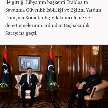
ile gittiği Libya’nın başkenti Trablus’ta
Savunma Güvenlik İşbirliği ve Eğitim Yardım
Danışma Komutanlığındaki inceleme ve
denetlemelerinin ardından Başbakanlık
Sarayı'na geçti.