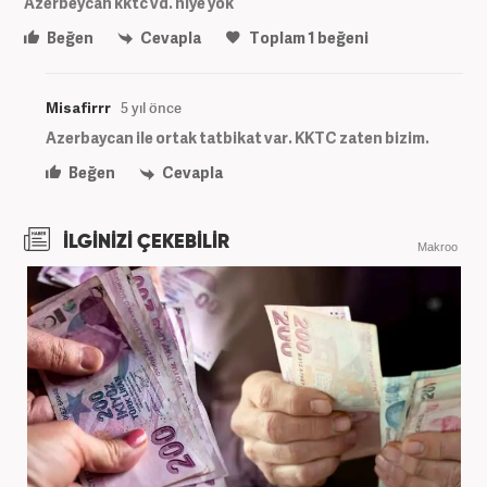
Azerbeycan kktc vd. niye yok
Beğen
Cevapla
Toplam
1
beğeni
Misafirrr
5 yıl önce
Azerbaycan ile ortak tatbikat var. KKTC zaten bizim.
Beğen
Cevapla
İLGİNİZİ ÇEKEBİLİR
Makroo