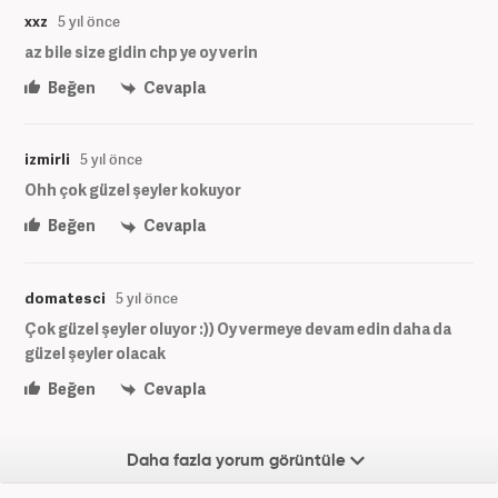
xxz
5 yıl önce
az bile size gidin chp ye oy verin
Beğen
Cevapla
izmirli
5 yıl önce
Ohh çok güzel şeyler kokuyor
Beğen
Cevapla
domatesci
5 yıl önce
Çok güzel şeyler oluyor :)) Oy vermeye devam edin daha da
güzel şeyler olacak
Beğen
Cevapla
Daha fazla yorum görüntüle