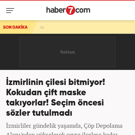
SON DAKİKA
İzmirlinin çilesi bitmiyor!
Kokudan çift maske
takıyorlar! Seçim öncesi
sözler tutulmadı
İzmirliler gündelik yaşamda, Çöp Depolama
Alanı'ndan yükselerek çevre ilçelere kadar