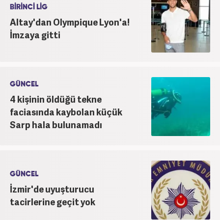
BİRİNCİ LİG
Altay'dan Olympique Lyon'a!
İmzaya gitti
GÜNCEL
4 kişinin öldüğü tekne
faciasında kaybolan küçük
Sarp hala bulunamadı
GÜNCEL
İzmir'de uyuşturucu
tacirlerine geçit yok