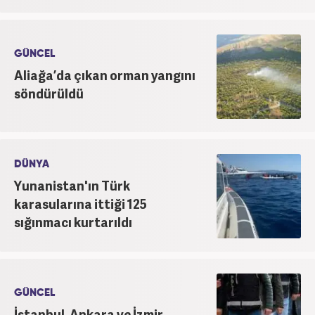
GÜNCEL
Aliağa’da çıkan orman yangını
söndürüldü
DÜNYA
Yunanistan'ın Türk
karasularına ittiği 125
sığınmacı kurtarıldı
GÜNCEL
İstanbul, Ankara ve İzmir