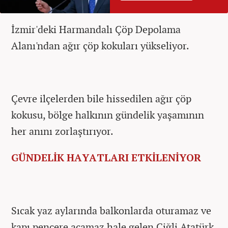
İzmir'deki Harmandalı Çöp Depolama
Alanı'ndan ağır çöp kokuları yükseliyor.
Çevre ilçelerden bile hissedilen ağır çöp
kokusu, bölge halkının gündelik yaşamının
her anını zorlaştırıyor.
GÜNDELİK HAYATLARI ETKİLENİYOR
Sıcak yaz aylarında balkonlarda oturamaz ve
kapı pencere açamaz hale gelen Çiğli Atatürk