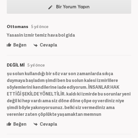
Bir Yorum Yapın
Ottomans
5 yıl önce
Yasasin izmir temiz hava bol gida
Beğen
Cevapla
DEĞİL Mİ
5 yıl önce
şu solun kullandığı bir söz var son zamanlarda sıkça
duymaya başladım şimdi ben bu solun kalesi izmirlilere
söylemlerini kendilerine iade ediyorum. İNSANLAR HAK
ETTİĞİ ŞEKİLDE YÖNELTİLİR. kaldı ki izmirde bu sorunlar yeni
değil ki hep vardı ama siz döne döne çöpe oy verdiniz niye
şimdi böyle yakınıyorsunuz. belki siz vermediniz ama
verenler zaten çöplükte yaşamaktan memnun
Beğen
Cevapla