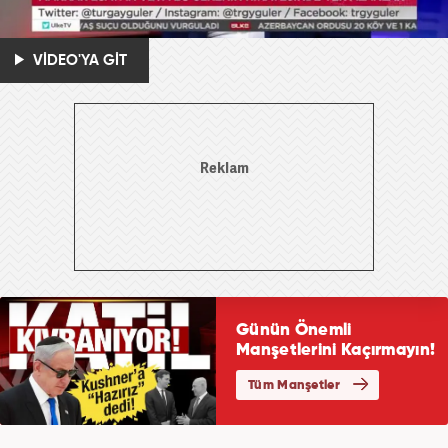
VİDEO'YA GİT