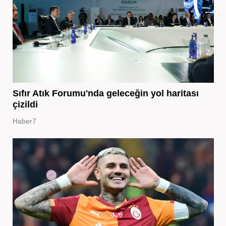
Sıfır Atık Forumu'nda geleceğin yol haritası
çizildi
Haber7