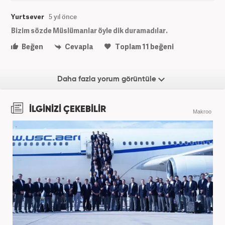
Yurtsever
5 yıl önce
Bizim sözde Müslümanlar öyle dik duramadılar.
Beğen
Cevapla
Toplam
11
beğeni
Daha fazla yorum görüntüle
İLGİNİZİ ÇEKEBİLİR
Makroo