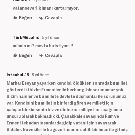
vatanseverlik imanı kurtarmıyor.
Beğen
Cevapla
TürkMücahid
5 yıl önce
mümin mi ? mevta hıristiyan !!!
Beğen
Cevapla
İstanbul-18
5 yıl önce
Markar Eseyan yaşarken kendisi, öldükten sonrada bu millet
gösterdi ki bizim Ermeniler ile herhangi bir sorunumuz yok.
Bizim hainler ve bu millete devlete düşmanlar ile sorunumuz
var. Kendisini bu milletin bir ferdi gören ve milleti için
çalışan bir kimsenin biz ve dinine ne milliyetine aşağılama
unsuru olarak bakmadık ki. Çanakkale savaşında Rum ve
Ermeni tebadan insanlarda gidip vatanı için savaşarak
öldüler. Bu vesile ile bu güzel insanın sahih bir iman ile gitmiş