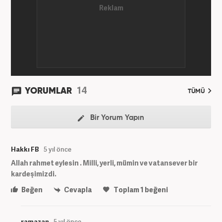
14
YORUMLAR
TÜMÜ
Bir Yorum Yapın
Hakkı FB
5 yıl önce
Allah rahmet eylesin . Milli, yerli, mümin ve vatansever bir
kardeşimizdi.
Beğen
Cevapla
Toplam
1
beğeni
ramazan
5 yıl önce