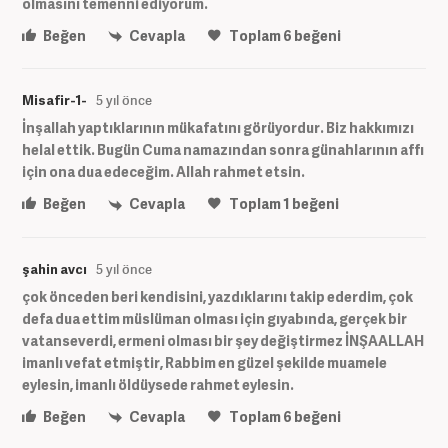
olmasını temenni ediyorum.
Beğen
Cevapla
Toplam
6
beğeni
Misafir-1-
5 yıl önce
İnşallah yaptıklarının mükafatını görüyordur. Biz hakkımızı
helal ettik. Bugün Cuma namazından sonra günahlarının affı
için ona dua edeceğim. Allah rahmet etsin.
Beğen
Cevapla
Toplam
1
beğeni
şahin avcı
5 yıl önce
çok önceden beri kendisini, yazdıklarını takip ederdim, çok
defa dua ettim müslüman olması için gıyabında, gerçek bir
vatanseverdi, ermeni olması bir şey değiştirmez İNŞAALLAH
imanlı vefat etmiştir, Rabbim en güzel şekilde muamele
eylesin, imanlı öldüysede rahmet eylesin.
Beğen
Cevapla
Toplam
6
beğeni