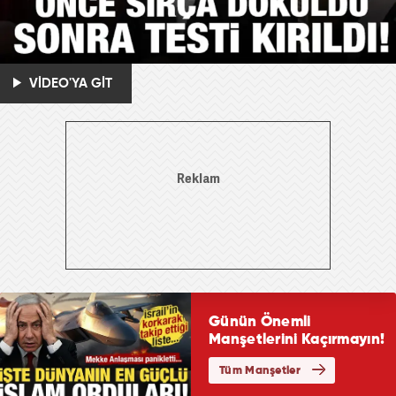
VİDEO'YA GİT