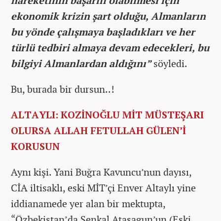
hareketinin başarılı olabilmesi için
ekonomik krizin şart olduğu, Almanların
bu yönde çalışmaya başladıkları ve her
türlü tedbiri almaya devam edecekleri, bu
bilgiyi Almanlardan aldığını”
söyledi.
Bu, burada bir dursun..!
ALTAYLI: KOZİNOĞLU MİT MÜSTEŞARI
OLURSA ALLAH FETULLAH GÜLEN’İ
KORUSUN
Aynı kişi. Yani Buğra Kavuncu’nun dayısı,
CİA iltisaklı, eski MİT’çi Enver Altaylı yine
iddianamede yer alan bir mektupta,
“Özbekistan’da Şenkal Atasagun’un (Eski