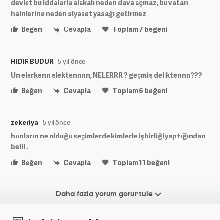
devlet bu iddalarla alakalı neden dava açmaz, bu vatan
hainlerine neden siyaset yasağı getirmez
Beğen
Cevapla
Toplam
7
beğeni
HIDIR BUDUR
5 yıl önce
Un elerkenn elektennnn, NELERRR ? geçmiş deliktennn???
Beğen
Cevapla
Toplam
6
beğeni
zekeriya
5 yıl önce
bunların ne olduğu seçimlerde kimlerle işbirliği yaptığından
belli .
Beğen
Cevapla
Toplam
11
beğeni
Daha fazla yorum görüntüle