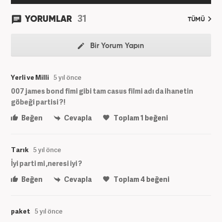
31
YORUMLAR
TÜMÜ
Bir Yorum Yapın
Yerli ve Milli
5 yıl önce
007 james bond fimi gibi tam casus filmi adı da ihanetin
göbeği partisi ?!
Beğen
Cevapla
Toplam
1
beğeni
Tarık
5 yıl önce
İyi parti mi ,neresi iyi ?
Beğen
Cevapla
Toplam
4
beğeni
paket
5 yıl önce