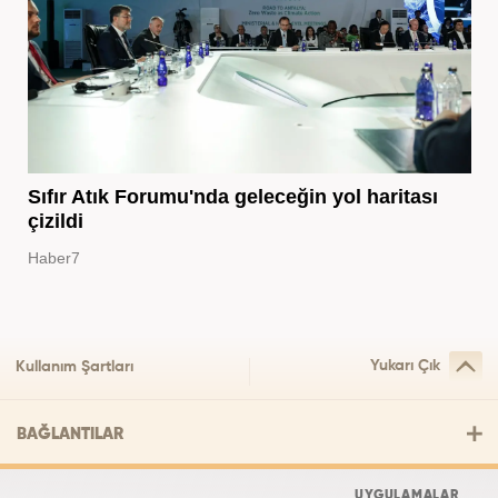
Sıfır Atık Forumu'nda geleceğin yol haritası
çizildi
Haber7
Yukarı Çık
Kullanım Şartları
BAĞLANTILAR
UYGULAMALAR