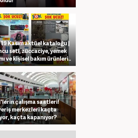
19 Kasım aktüel kataloğu |
cu seti, züccaciye, yemek
mı ve kişisel bakım ürünleri..
lerin çalışma saatleri!
veriş merkezleri kaçta
ıyor, kaçta kapanıyor?