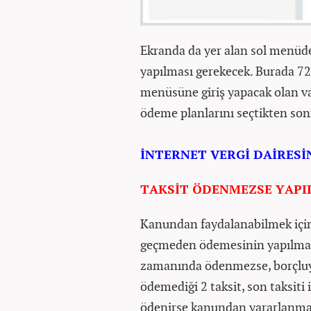
Ekranda da yer alan sol menüde
yapılması gerekecek. Burada 7
menüsüne giriş yapacak olan va
ödeme planlarını seçtikten sonr
İNTERNET VERGİ DAİRESİN
TAKSİT ÖDENMEZSE YAPI
Kanundan faydalanabilmek için y
geçmeden ödemesinin yapılması g
zamanında ödenmezse, borçluya
ödemediği 2 taksit, son taksiti
ödenirse kanundan yararlanma