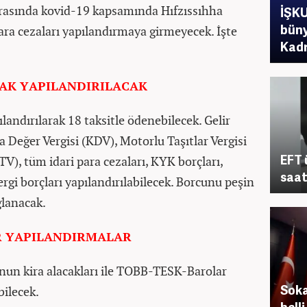
arasında kovid-19 kapsamında Hıfzıssıhha
İŞKU
büny
ra cezaları yapılandırmaya girmeyecek. İşte
Kadr
RAK YAPILANDIRILACAK
landırılarak 18 taksitle ödenebilecek. Gelir
a Değer Vergisi (KDV), Motorlu Taşıtlar Vergisi
EFT 
V), tüm idari para cezaları, KYK borçları,
saat
rgi borçları yapılandırılabilecek. Borcunu peşin
ğlanacak.
ER YAPILANDIRMALAR
nun kira alacakları ile TOBB-TESK-Barolar
Soka
bilecek.
belli