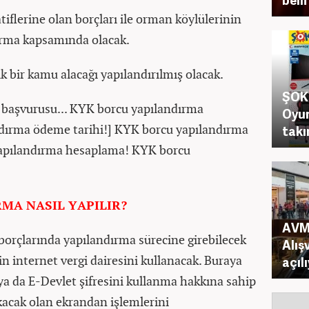
tiflerine olan borçları ile orman köylülerinin
dırma kapsamında olacak.
k bir kamu alacağı yapılandırılmış olacak.
ŞOK 
başvurusu... KYK borcu yapılandırma
Oyun
dırma ödeme tarihi!] KYK borcu yapılandırma
takı
yapılandırma hesaplama! KYK borcu
MA NASIL YAPILIR?
AVM'
orçlarında yapılandırma sürecine girebilecek
Alış
in internet vergi dairesini kullanacak. Buraya
açıl
ya da E-Devlet şifresini kullanma hakkına sahip
ıkacak olan ekrandan işlemlerini