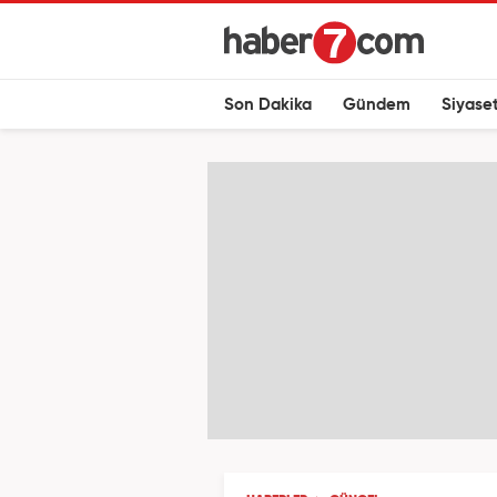
Son Dakika
Gündem
Siyase