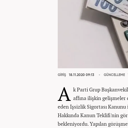
GİRİŞ
18.11.2020 09:13
GÜNCELLEME
A
k Parti Grup Başkanveki
affına ilişkin gelişme
eden İşsizlik Sigortası Kanunu 
Hakkında Kanun Teklifi'nin gö
bekleniyordu. Yapılan görüşmel