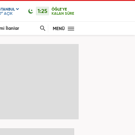
STANBUL
ÖĞLE'YE
1:25
7°
AÇIK
KALAN SÜRE
mi İlanlar
MENÜ