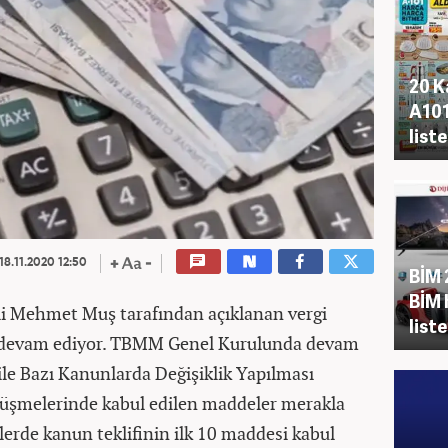
20 K
A101
liste
18.11.2020 12:50
BİM 
BİM 
li Mehmet Muş tarafından açıklanan vergi
liste
ler devam ediyor. TBMM Genel Kurulunda devam
ile Bazı Kanunlarda Değişiklik Yapılması
rüşmelerinde kabul edilen maddeler merakla
erde kanun teklifinin ilk 10 maddesi kabul