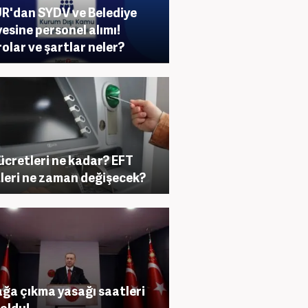
R'dan SYDV ve Belediye
esine personel alımı!
olar ve şartlar neler?
ücretleri ne kadar? EFT
leri ne zaman değişecek?
ğa çıkma yasağı saatleri
 oldu!