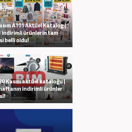
asım A101 Aktüel Katalog |
 indirimli ürünlerin tam
si belli oldu!
20 Kasım aktüel kataloğu |
haftanın indirimli ürünler
si!