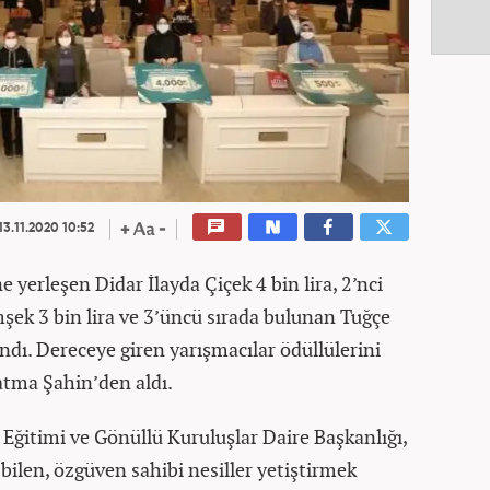
13.11.2020 10:52
e yerleşen Didar İlayda Çiçek 4 bin lira, 2’nci
mşek 3 bin lira ve 3’üncü sırada bulunan Tuğçe
andı. Dereceye giren yarışmacılar ödüllülerini
atma Şahin’den aldı.
Eğitimi ve Gönüllü Kuruluşlar Daire Başkanlığı,
 bilen, özgüven sahibi nesiller yetiştirmek