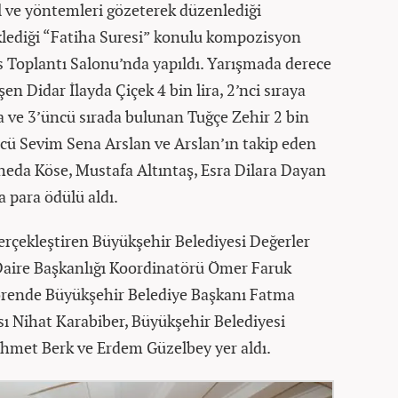
ul ve yöntemleri gözeterek düzenlediği
eklediği “Fatiha Suresi” konulu kompozisyon
s Toplantı Salonu’nda yapıldı. Yarışmada derece
şen Didar İlayda Çiçek 4 bin lira, 2’nci sıraya
a ve 3’üncü sırada bulunan Tuğçe Zehir 2 bin
ncü Sevim Sena Arslan ve Arslan’ın takip eden
heda Köse, Mustafa Altıntaş, Esra Dilara Dayan
 para ödülü aldı.
rçekleştiren Büyükşehir Belediyesi Değerler
Daire Başkanlığı Koordinatörü Ömer Faruk
örende Büyükşehir Belediye Başkanı Fatma
sı Nihat Karabiber, Büyükşehir Belediyesi
ehmet Berk ve Erdem Güzelbey yer aldı.