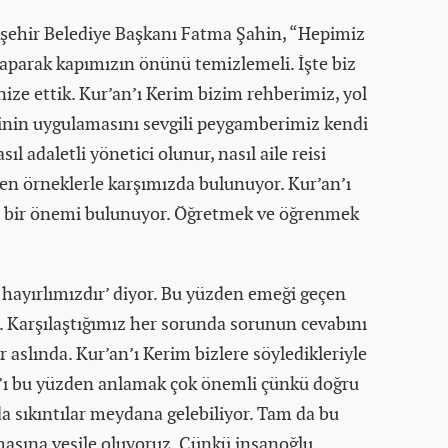
şehir Belediye Başkanı Fatma Şahin, “Hepimiz
aparak kapımızın önünü temizlemeli. İşte biz
ze ettik. Kur’an’ı Kerim bizim rehberimiz, yol
sinin uygulamasını sevgili peygamberimiz kendi
l adaletli yönetici olunur, nasıl aile reisi
ten örneklerle karşımızda bulunuyor. Kur’an’ı
ı bir önemi bulunuyor. Öğretmek ve öğrenmek
 hayırlımızdır’ diyor. Bu yüzden emeği geçen
 Karşılaştığımız her sorunda sorunun cevabını
 aslında. Kur’an’ı Kerim bizlere söyledikleriyle
n’ı bu yüzden anlamak çok önemli çünkü doğru
 sıkıntılar meydana gelebiliyor. Tam da bu
sına vesile oluyoruz. Çünkü insanoğlu