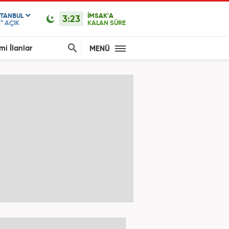
STANBUL
İMSAK'A
3:23
1°
AÇIK
KALAN SÜRE
mi İlanlar
MENÜ