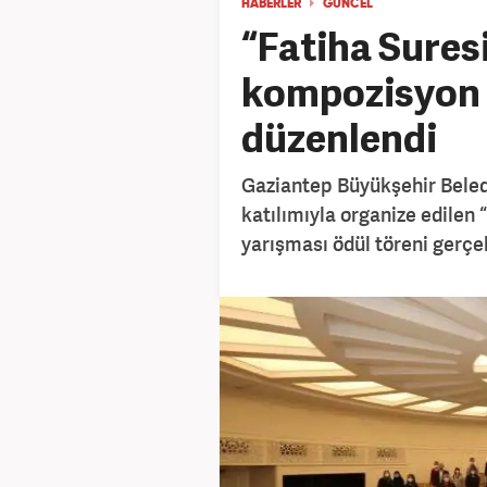
HABERLER
GÜNCEL
“Fatiha Sures
kompozisyon y
düzenlendi
Gaziantep Büyükşehir Beled
katılımıyla organize edilen
yarışması ödül töreni gerçek