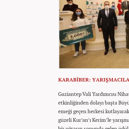
KARABİBER: YARIŞMACILA
Gaziantep Vali Yardımcısı Niha
etkinliğinden dolayı başta Büy
emeği geçen herkesi kutlayarak
güzeli Kur’an’ı Kerim’le yarışm
bir uğraşın sonunda gelen ödül