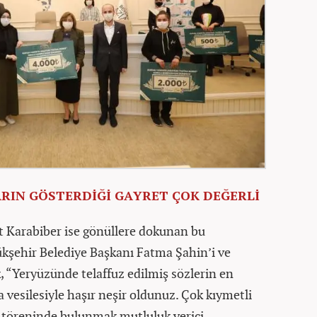
RIN GÖSTERDİĞİ GAYRET ÇOK DEĞERLİ
t Karabiber ise gönüllere dokunan bu
ükşehir Belediye Başkanı Fatma Şahin’i ve
, “Yeryüzünde telaffuz edilmiş sözlerin en
a vesilesiyle haşır neşir oldunuz. Çok kıymetli
 töreninde bulunmak mutluluk verici.