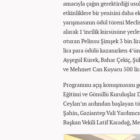
amacıyla çağın gerektirdiği us
etkinliklere bir yenisini daha 
yarışmasının ödül töreni Mecli
alarak 1’incilik kürsüsüne yerle
oturan Pelinsu Şimşek 3 bin lir
lira para ödülü kazanırken 4’ü
Ayşegül Kürek, Bahar Çekiç, Şü
ve Mehmet Can Kuyucu 500 lira
Programını açış konuşmasını ge
Eğitimi ve Gönüllü Kuruluşlar 
Ceylan’ın ardından başlayan t
Şahin, Gaziantep Vali Yardımcı
Başkan Vekili Latif Karadağ, M