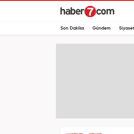
Son Dakika
Gündem
Siyase