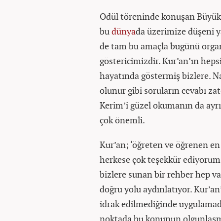
Ödül töreninde konuşan Büyük
bu
dünya
da üzerimize düşeni y
de tam bu amaçla bugünü organi
göstericimizdir. Kur’an’ın hep
hayatında göstermiş bizlere. Nası
olunur gibi soruların cevabı za
Kerim’i güzel okumanın da ayr
çok önemli.
Kur’an; ‘öğreten ve öğrenen en
herkese çok teşekkür ediyorum.
bizlere sunan bir rehber hep var
doğru yolu aydınlatıyor. Kur’a
idrak edilmediğinde uygulamada
noktada bu konunun olgunlaşma