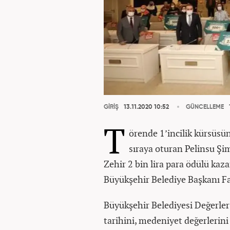
GİRİŞ
13.11.2020 10:52
GÜNCELLEME
T
örende 1’incilik kürsüsün
sıraya oturan Pelinsu Şi
Zehir 2 bin lira para ödülü kaz
Büyükşehir Belediye Başkanı F
Büyükşehir Belediyesi Değerler 
tarihini, medeniyet değerlerini